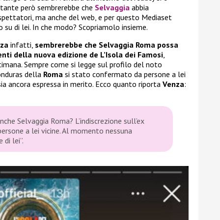
ostante però sembrerebbe che
Selvaggia
abbia
espettatori, ma anche del web, e per questo Mediaset
o su di lei. In che modo? Scopriamolo insieme.
za
infatti,
sembrerebbe che Selvaggia Roma possa
nti della nuova edizione de L’Isola dei Famosi
,
timana. Sempre come si legge sul profilo del noto
Honduras della
Roma
si stato confermato da persone a lei
 sia ancora espressa in merito. Ecco quanto riporta
Venza
:
anche Selvaggia Roma? L’indiscrezione sull’ex
 persone a lei vicine. Al momento nessuna
di lei”.