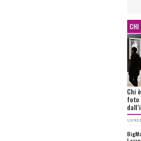
CHI
Chi 
foto
dall
LUCREZ
BigMa
Lazze