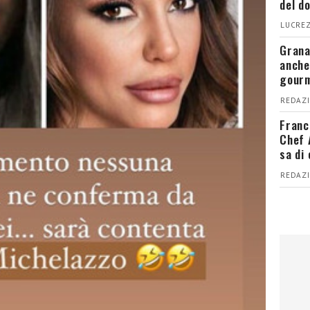
del d
LUCREZ
Grana
anche
gour
REDAZI
Franc
Chef 
sa di
REDAZI