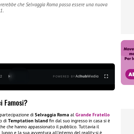
mbrerebbe che Selvaggia Roma possa essere una nuova
1.
Ad
hub
Media
/
2
POWERED BY
ei Famosi?
 partecipazione di
Selvaggia Roma
al
Grande Fratello
o di
Temptation Island
fin dal suo ingresso in casa si è
he che hanno appassionato il pubblico. Tuttavia il
 lungo e la sua avventura all’interno del reality si è