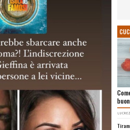
CUC
Come
buon
LUCREZ
Tiram