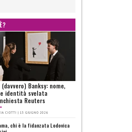
 È?
è (davvero) Banksy: nome,
 e identità svelata
’inchiesta Reuters
IA CIOTTI | 13 GIUGNO 2026
ma, chi è la fidanzata Lodovica
rini