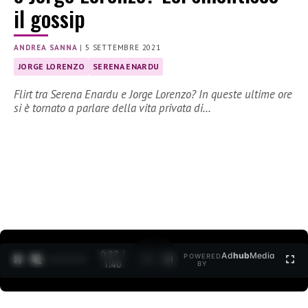
il gossip
ANDREA SANNA
|
5 SETTEMBRE 2021
JORGE LORENZO
SERENA ENARDU
Flirt tra Serena Enardu e Jorge Lorenzo? In queste ultime ore
si è tornato a parlare della vita privata di…
0:27 /
Ad
hub
Media
POWERED
1
/
2
1:40
BY