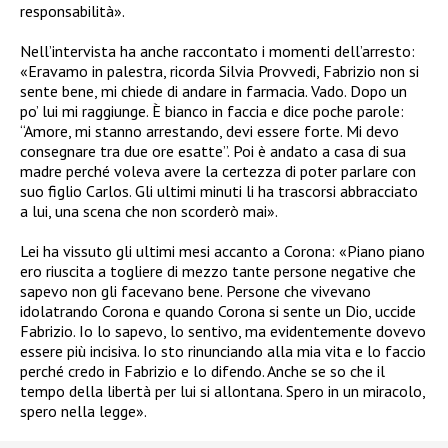
responsabilità».
Nell’intervista ha anche raccontato i momenti dell’arresto:
«Eravamo in palestra, ricorda Silvia Provvedi, Fabrizio non si
sente bene, mi chiede di andare in farmacia. Vado. Dopo un
po’ lui mi raggiunge. È bianco in faccia e dice poche parole:
“Amore, mi stanno arrestando, devi essere forte. Mi devo
consegnare tra due ore esatte”. Poi è andato a casa di sua
madre perché voleva avere la certezza di poter parlare con
suo figlio Carlos. Gli ultimi minuti li ha trascorsi abbracciato
a lui, una scena che non scorderò mai».
Lei ha vissuto gli ultimi mesi accanto a Corona: «Piano piano
ero riuscita a togliere di mezzo tante persone negative che
sapevo non gli facevano bene. Persone che vivevano
idolatrando Corona e quando Corona si sente un Dio, uccide
Fabrizio. Io lo sapevo, lo sentivo, ma evidentemente dovevo
essere più incisiva. Io sto rinunciando alla mia vita e lo faccio
perché credo in Fabrizio e lo difendo. Anche se so che il
tempo della libertà per lui si allontana. Spero in un miracolo,
spero nella legge».