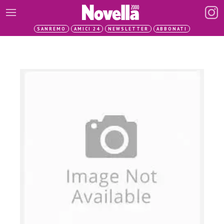
SANREMO
AMICI 24
NEWSLETTER
ABBONATI