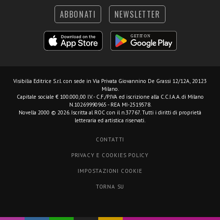
ABBONATI
NEWSLETTER
Visibilia Editrice S.r.l.
con sede in Via Privata Giovannino De Grassi 12/12A, 20123
Milano.
Capitale sociale € 100.000,00 I.V. - C.F./P.IVA ed iscrizione alla C.C.I.A.A. di Milano
N.10269990965 - REA MI-2519578.
Novella 2000 © 2026. Iscritta al ROC con il n.37767. Tutti i diritti di proprietà
letteraria ed artistica riservati.
CONTATTI
PRIVACY E COOKIES POLICY
IMPOSTAZIONI COOKIE
TORNA SU