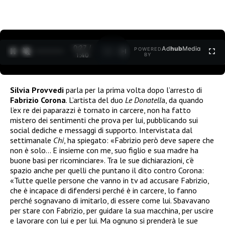
0:27 /
Ad
hub
Media
POWERED
1
/
2
1:40
BY
Silvia Provvedi
parla per la prima volta dopo l’arresto di
Fabrizio Corona
. L’artista del duo
Le Donatell
a, da quando
l’ex re dei paparazzi è tornato in carcere, non ha fatto
mistero dei sentimenti che prova per lui, pubblicando sui
social dediche e messaggi di supporto. Intervistata dal
settimanale
Chi
, ha spiegato: «Fabrizio però deve sapere che
non è solo… E insieme con me, suo figlio e sua madre ha
buone basi per ricominciare». Tra le sue dichiarazioni, c’è
spazio anche per quelli che puntano il dito contro Corona:
«Tutte quelle persone che vanno in tv ad accusare Fabrizio,
che è incapace di difendersi perché è in carcere, lo fanno
perché sognavano di imitarlo, di essere come lui. Sbavavano
per stare con Fabrizio, per guidare la sua macchina, per uscire
e lavorare con lui e per lui. Ma ognuno si prenderà le sue