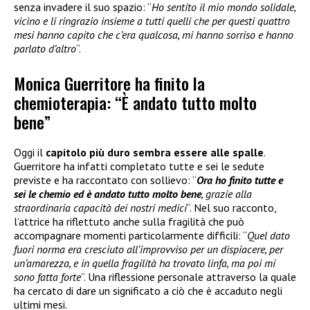
senza invadere il suo spazio: “
Ho sentito il mio mondo solidale,
vicino e li ringrazio insieme a tutti quelli che per questi quattro
mesi hanno capito che c’era qualcosa, mi hanno sorriso e hanno
parlato d’altro
“.
Monica Guerritore ha finito la
chemioterapia: “È andato tutto molto
bene”
Oggi il
capitolo più duro sembra essere alle spalle
.
Guerritore ha infatti completato tutte e sei le sedute
previste e ha raccontato con sollievo: “
Ora ho finito tutte e
sei le chemio ed è andato tutto molto bene
, grazie alla
straordinaria capacità dei nostri medici
“. Nel suo racconto,
l’attrice ha riflettuto anche sulla fragilità che può
accompagnare momenti particolarmente difficili: “
Quel dato
fuori norma era cresciuto all’improvviso per un dispiacere, per
un’amarezza, e in quella fragilità ha trovato linfa, ma poi mi
sono fatta forte
“. Una riflessione personale attraverso la quale
ha cercato di dare un significato a ciò che è accaduto negli
ultimi mesi.