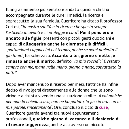
Il ringraziamento più sentito è andato quindi a chi l’ha
accompagnata durante le cure: i medici, la ricerca e
soprattutto la sua famiglia. Guerritore ha citato il professor
Cortesi, “
la nostra sanità e la ricerca che sposta sempre
l’asticella in avanti e ci protegge e cura
“.
Poi il pensiero è
andato alle figlie
, presenti con piccoli gesti quotidiani e
capaci di
alleggerire anche le giornate più difficili
,
“
portandomi cappuccini nei termos, anche se avrei preferito il
gin tonic
“, ha scherzato.
Accanto a lei, giorno e notte, è
rimasto anche il marito
, definito “
la mia roccia
“: “
È restato
sempre con me, mano nella mano, giorno e notte, soprattutto la
notte
“.
Dopo aver mantenuto il riserbo per mesi, l’attrice ha infine
deciso di rivolgersi direttamente alle donne che le sono
vicine e a chi sta vivendo una situazione simile: “
A voi amiche
del mondo chiedo scusa, non ne ho parlato, lo faccio ora con le
mie parole, sinceramente
“. Ora, concluso il ciclo di
cure
,
Guerritore guarda avanti tra nuovi appuntamenti
professionali,
qualche giorno di vacanza e il desiderio di
ritrovare leggerezza
, anche attraverso un piccolo