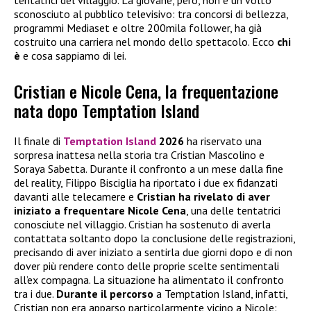
tentatrici del villaggio. La giovane, però, non è un volto
sconosciuto al pubblico televisivo: tra concorsi di bellezza,
programmi Mediaset e oltre 200mila follower, ha già
costruito una carriera nel mondo dello spettacolo. Ecco
chi
è
e cosa sappiamo di lei.
Cristian e Nicole Cena, la frequentazione
nata dopo Temptation Island
Il finale di
Temptation Island
2026
ha riservato una
sorpresa inattesa nella storia tra Cristian Mascolino e
Soraya Sabetta. Durante il confronto a un mese dalla fine
del reality, Filippo Bisciglia ha riportato i due ex fidanzati
davanti alle telecamere e
Cristian ha rivelato di aver
iniziato a frequentare
Nicole Cena
, una delle tentatrici
conosciute nel villaggio. Cristian ha sostenuto di averla
contattata soltanto dopo la conclusione delle registrazioni,
precisando di aver iniziato a sentirla due giorni dopo e di non
dover più rendere conto delle proprie scelte sentimentali
all’ex compagna. La situazione ha alimentato il confronto
tra i due.
Durante il percorso
a Temptation Island, infatti,
Cristian non era apparso particolarmente vicino a Nicole: