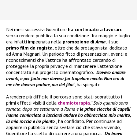
Nei mesi successivi Guerritore
ha continuato a lavorare
senza rendere pubblica la sua condizione. Tra maggio e luglio
era infatti impegnata nella
promozione di
Anna
, il suo
primo film da regista
, oltre che da protagonista, dedicato
ad Anna Magnani. Un periodo fitto di presentazioni, eventi e
riconoscimenti che l’attrice ha affrontato cercando di
proteggere la propria privacy e di mantenere l’attenzione
concentrata sul progetto cinematografico. “
Dovevo andare
avanti, e per farlo non dovevo far trapelare niente. Non era di
me che dovevo parlare, ma del film
“, ha spiegato.
A rendere più difficile il percorso sono stati soprattutto i
primi effetti visibili della
chemioterapia
. “
Solo quando sono
tornata, dopo tre settimane, a Roma e
le prime ciocche di capelli
hanno cominciato a lasciarsi andare ho abbracciato mio marito,
la mia roccia e ho pianto
“, ha confidato. Per continuare ad
apparire in pubblico senza svelare ciò che stava vivendo,
Guerritore ha scelto di ricorrere a una parrucca: “
Da brava