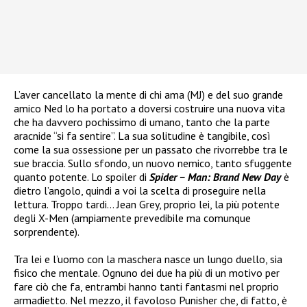
L’aver cancellato la mente di chi ama (MJ) e del suo grande
amico Ned lo ha portato a doversi costruire una nuova vita
che ha davvero pochissimo di umano, tanto che la parte
aracnide “si fa sentire”. La sua solitudine è tangibile, così
come la sua ossessione per un passato che rivorrebbe tra le
sue braccia. Sullo sfondo, un nuovo nemico, tanto sfuggente
quanto potente. Lo spoiler di
Spider – Man: Brand New Day
è
dietro l’angolo, quindi a voi la scelta di proseguire nella
lettura. Troppo tardi… Jean Grey, proprio lei, la più potente
degli X-Men (ampiamente prevedibile ma comunque
sorprendente).
Tra lei e l’uomo con la maschera nasce un lungo duello, sia
fisico che mentale. Ognuno dei due ha più di un motivo per
fare ciò che fa, entrambi hanno tanti fantasmi nel proprio
armadietto. Nel mezzo, il favoloso Punisher che, di fatto, è