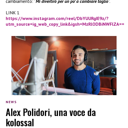
cambiamento: “
Mi divertirò per un po’ a cambiare taglio
“.
LINK 1
https://www.instagram.com/reel/DbYUURgIE9z/?
utm_source=ig_web_copy_link&igsh=MzRlODBiNWFlZA==
NEWS
Alex Polidori, una voce da
kolossal