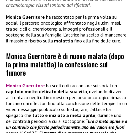
chemioterapia vissuti lontano dai riflettori.
Monica Guerritore
ha raccontato per la prima volta sui
social il percorso oncologico affrontato negli ultimi mesi,
tra sei cicli di chemioterapia, impegni professionali e il
sostegno della sua famiglia. L’attrice ha scelto di mantenere
il massimo riserbo sulla
malattia
fino alla fine delle cure.
Monica Guerritore è di nuovo malata (dopo
la prima malattia) la confessione sul
tumore
Monica Guerritore
ha scelto di raccontare sui social un
capitolo molto delicato della sua vita
, rivelando di aver
affrontato negli ultimi mesi un percorso oncologico rimasto
lontano dai riflettori fino alla conclusione delle terapie. In un
videomessaggio pubblicato su Instagram, l’attrice ha
spiegato che
tutto è iniziato a metà aprile
, durante uno
dei controlli periodici a cui si sottopone: “
Era a metà aprile e a
un controllo che faccio periodicamente, uno dei valori era fuori
norma, il Ca125
“. Si tratta di un marcatore tumorale che,