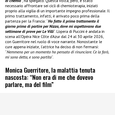
di chemio
“, ha spiegato. Questa volta, però, è stato
necessario affrontare sei cicli di chemioterapia, iniziati
proprio alla vigilia di un importante impegno professionale. Il
primo trattamento, infatti, è arrivato poco prima della
partenza per la Francia: “
Ho fatto il primo trattamento il
giorno prima di partire per Nizza, dove mi aspettavano due
settimane di prove per Le Villi
“. L’opera di Puccini è andata in
scena all’Opéra Nice Côte d’Azur dal 24 al 30 aprile 2026,
con Guerritore nel ruolo di voce narrante. Nonostante le
cure appena iniziate, l’attrice ha deciso di non fermarsi:
“
Nemmeno per un momento ho pensato di rinunciare. Ce la farò,
mi sono detta, e sono partita
“.
Monica Guerritore, la malattia tenuta
nascosta: “Non era di me che dovevo
parlare, ma del film”