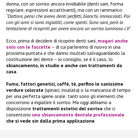
donna, con un sorriso ancora invidiabile (denti sani, forma
regolare, espressioni accattivanti), ma con un rammarico:
“Dottore, pensi che avevo denti perfetti, bianchi, immacolati. Poi
con gli anni si sono ingialliti, come spenti. Sono sani, però la
tentazione di ricoprirli per avere ancora un sorriso luminoso c’è”
.
Ecco, prima di decidere di ricoprire denti sani,
magari anche
solo con le faccette
– di cui parleremo di nuovo in una
prossima puntata e che danno risultati salvaguardando la
costituzione del dente – io consiglio, se è il caso, lo
sbiancamento, in studio e anche con trattamenti da
casa
.
Fumo, fattori genetici, caffè, tè, perfino le sanissime
verdure colorate
(spinaci, insalata) o la mancanza di tempo
per una perfetta igiene orale: tanti sono gli elementi che
concorrono a ingiallire il sorriso. Ma oggi abbiamo a
disposizione
trattamenti estetici del sorriso
che ci
consentono
uno
sbiancamento dentale professionale
che si vede sin dalla prima applicazione
.