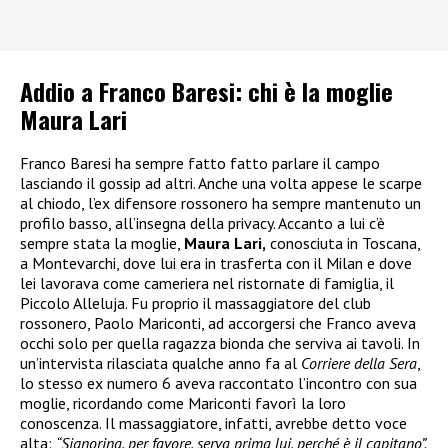
Addio a Franco Baresi: chi è la moglie
Maura Lari
Franco Baresi ha sempre fatto fatto parlare il campo
lasciando il gossip ad altri. Anche una volta appese le scarpe
al chiodo, l’ex difensore rossonero ha sempre mantenuto un
profilo basso, all’insegna della privacy. Accanto a lui c’è
sempre stata la moglie,
Maura Lari,
conosciuta in Toscana,
a Montevarchi, dove lui era in trasferta con il Milan e dove
lei lavorava come cameriera nel ristornate di famiglia, il
Piccolo Alleluja. Fu proprio il massaggiatore del club
rossonero, Paolo Mariconti, ad accorgersi che Franco aveva
occhi solo per quella ragazza bionda che serviva ai tavoli. In
un’intervista rilasciata qualche anno fa al
Corriere della Sera
,
lo stesso ex numero 6 aveva raccontato l’incontro con sua
moglie, ricordando come Mariconti favorì la loro
conoscenza. Il massaggiatore, infatti, avrebbe detto voce
alta:
“Signorina, per favore, serva prima lui, perché è il capitano”.