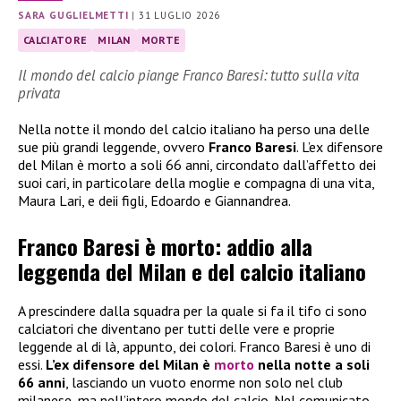
SARA GUGLIELMETTI
|
31 LUGLIO 2026
CALCIATORE
MILAN
MORTE
Il mondo del calcio piange Franco Baresi: tutto sulla vita
privata
Nella notte il mondo del calcio italiano ha perso una delle
sue più grandi leggende, ovvero
Franco Baresi
. L’ex difensore
del Milan è morto a soli 66 anni, circondato dall’affetto dei
suoi cari, in particolare della moglie e compagna di una vita,
Maura Lari, e deii figli, Edoardo e Giannandrea.
Franco Baresi è morto: addio alla
leggenda del Milan e del calcio italiano
A prescindere dalla squadra per la quale si fa il tifo ci sono
calciatori che diventano per tutti delle vere e proprie
leggende al di là, appunto, dei colori. Franco Baresi è uno di
essi.
L’ex difensore del Milan è
morto
nella notte a soli
66 anni
, lasciando un vuoto enorme non solo nel club
milanese, ma nell’intero mondo del calcio. Nel comunicato