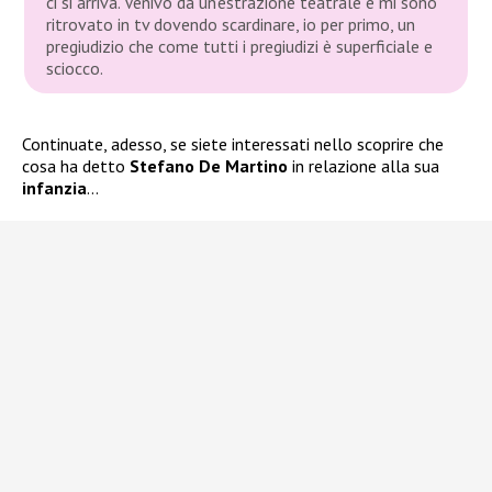
ci si arriva. Venivo da un’estrazione teatrale e mi sono
ritrovato in tv dovendo scardinare, io per primo, un
pregiudizio che come tutti i pregiudizi è superficiale e
sciocco.
Continuate, adesso, se siete interessati nello scoprire che
cosa ha detto
Stefano De Martino
in relazione alla sua
infanzia
…