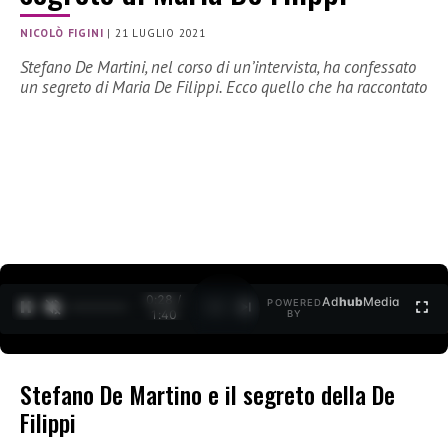
NICOLÒ FIGINI
|
21 LUGLIO 2021
Stefano De Martini, nel corso di un’intervista, ha confessato
un segreto di Maria De Filippi. Ecco quello che ha raccontato
0:28 /
Ad
hub
Media
POWERED
1
/
2
1:40
BY
Stefano De Martino e il segreto della De
Filippi