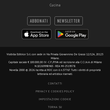
Cucina
ABBONATI
NEWSLETTER
Visibilia Editrice S.r.l.
con sede in Via Privata Giovannino De Grassi 12/12A, 20123
Milano.
Capitale sociale € 100.000,00 I.V. - C.F./P.IVA ed iscrizione alla C.C.I.A.A. di Milano
N.10269990965 - REA MI-2519578.
Novella 2000 © 2026. Iscritta al ROC con il n.37767. Tutti i diritti di proprietà
letteraria ed artistica riservati.
CONTATTI
PRIVACY E COOKIES POLICY
IMPOSTAZIONI COOKIE
TORNA SU