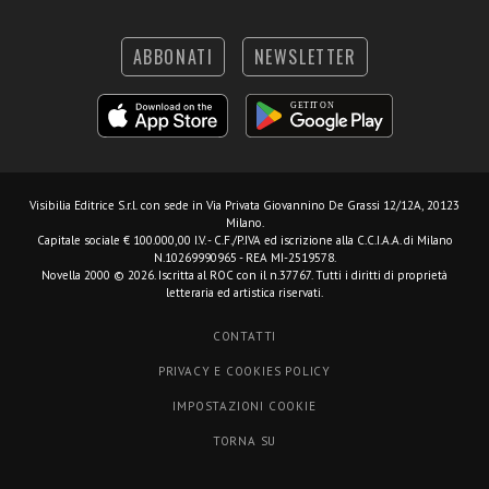
ABBONATI
NEWSLETTER
Visibilia Editrice S.r.l.
con sede in Via Privata Giovannino De Grassi 12/12A, 20123
Milano.
Capitale sociale € 100.000,00 I.V. - C.F./P.IVA ed iscrizione alla C.C.I.A.A. di Milano
N.10269990965 - REA MI-2519578.
Novella 2000 © 2026. Iscritta al ROC con il n.37767. Tutti i diritti di proprietà
letteraria ed artistica riservati.
CONTATTI
PRIVACY E COOKIES POLICY
IMPOSTAZIONI COOKIE
TORNA SU