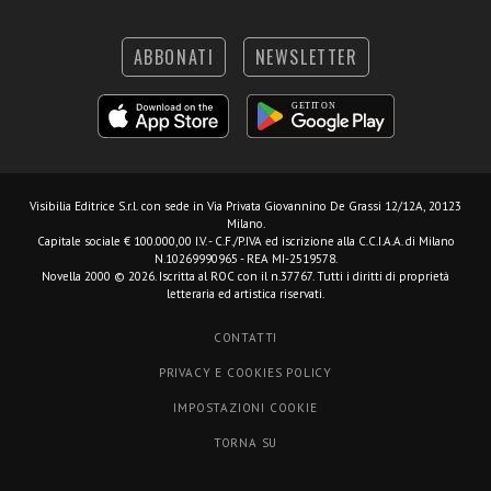
ABBONATI
NEWSLETTER
Visibilia Editrice S.r.l.
con sede in Via Privata Giovannino De Grassi 12/12A, 20123
Milano.
Capitale sociale € 100.000,00 I.V. - C.F./P.IVA ed iscrizione alla C.C.I.A.A. di Milano
N.10269990965 - REA MI-2519578.
Novella 2000 © 2026. Iscritta al ROC con il n.37767. Tutti i diritti di proprietà
letteraria ed artistica riservati.
CONTATTI
PRIVACY E COOKIES POLICY
IMPOSTAZIONI COOKIE
TORNA SU