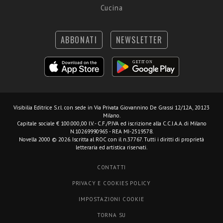
Cucina
ABBONATI
NEWSLETTER
Visibilia Editrice S.r.l.
con sede in Via Privata Giovannino De Grassi 12/12A, 20123
Milano.
Capitale sociale € 100.000,00 I.V. - C.F./P.IVA ed iscrizione alla C.C.I.A.A. di Milano
N.10269990965 - REA MI-2519578.
Novella 2000 © 2026. Iscritta al ROC con il n.37767. Tutti i diritti di proprietà
letteraria ed artistica riservati.
CONTATTI
PRIVACY E COOKIES POLICY
IMPOSTAZIONI COOKIE
TORNA SU