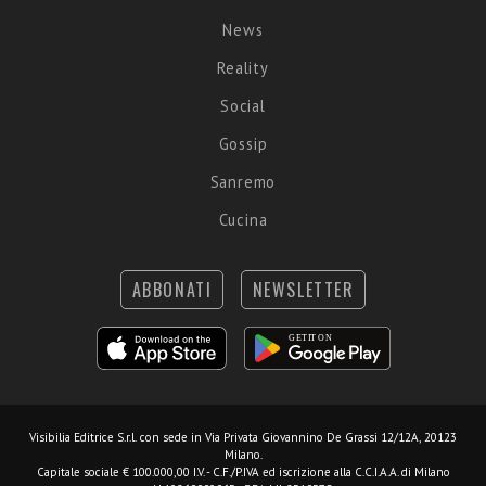
News
Reality
Social
Gossip
Sanremo
Cucina
ABBONATI
NEWSLETTER
Visibilia Editrice S.r.l.
con sede in Via Privata Giovannino De Grassi 12/12A, 20123
Milano.
Capitale sociale € 100.000,00 I.V. - C.F./P.IVA ed iscrizione alla C.C.I.A.A. di Milano