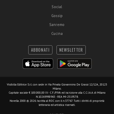
Social
Gossip
Sanremo
Cucina
ABBONATI
NEWSLETTER
Visibilia Editrice S.r.l.
con sede in Via Privata Giovannino De Grassi 12/12A, 20123
Milano.
Capitale sociale € 100.000,00 I.V. - C.F./P.IVA ed iscrizione alla C.C.I.A.A. di Milano
N.10269990965 - REA MI-2519578.
Novella 2000 © 2026. Iscritta al ROC con il n.37767. Tutti i diritti di proprietà
letteraria ed artistica riservati.