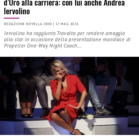
d’Oro alla carriera: con lui anche Andrea
Iervolino
REDAZIONE NOVELLA 2000
|
17 MAG 2026
Iervolino ha raggiunto Travolta per rendere omaggio
alla star in occasione della presentazione mondiale di
Propeller One-Way Night Coach...