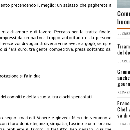
amento pretendendo il meglio: un salasso che pagherete a
Come
buon
 mix di amore e di lavoro. Peccato per la tratta finale,
LUCREZ
ompressi da un partner troppo autoritario o da persone
 Invece voi di voglia di divertirvi ne avete a gogò, sempre
Tiram
 si farà duro, tra gente competitiva, presa soltanto dai
del d
LUCREZ
Grana
notazione si fa in due.
anche
gour
REDAZI
 dei compiti e della scuola, tra giochi spericolati.
Franc
Chef 
sa di
ro segno: martedì Venere e giovedì Mercurio verranno a
 con i loro doni: eleganza, simpatia, fascino e una fortuna
REDAZI
nza problemi il lavoro, oltretutto ben pagato, qualche