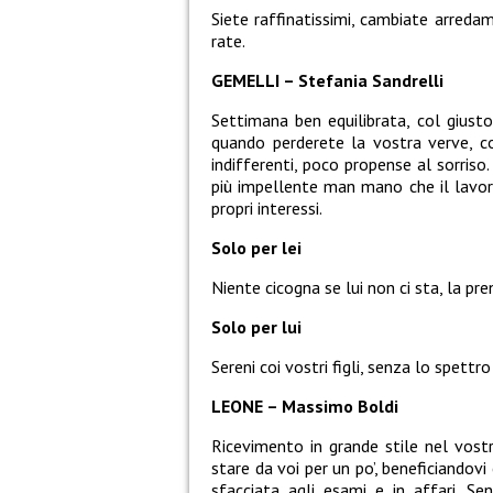
Siete raffinatissimi, cambiate arred
rate.
GEMELLI – Stefania Sandrelli
Settimana ben equilibrata, col giusto
quando perderete la vostra verve, c
indifferenti, poco propense al sorriso.
più impellente man mano che il lavoro
propri interessi.
Solo per lei
Niente cicogna se lui non ci sta, la pre
Solo per lui
Sereni coi vostri figli, senza lo spettro
LEONE – Massimo Boldi
Ricevimento in grande stile nel vost
stare da voi per un po’, beneficiandovi
sfacciata agli esami e in affari. Se