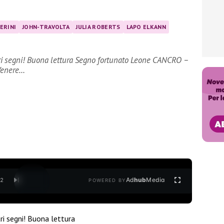
ERINI
JOHN-TRAVOLTA
JULIA ROBERTS
LAPO ELKANN
altri segni! Buona lettura Segno fortunato Leone CANCRO –
 Venere…
Ad
hub
Media
/
2
POWERED BY
tri segni! Buona lettura