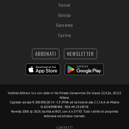
Social
Gossip
Sanremo
Cucina
ABBONATI
NEWSLETTER
Visibilia Editrice S.r.l.
con sede in Via Privata Giovannino De Grassi 12/12A, 20123
Milano.
Capitale sociale € 100.000,00 I.V. - C.F./P.IVA ed iscrizione alla C.C.I.A.A. di Milano
N.10269990965 - REA MI-2519578.
Novella 2000 © 2026. Iscritta al ROC con il n.37767. Tutti i diritti di proprietà
letteraria ed artistica riservati.
CONTATTI