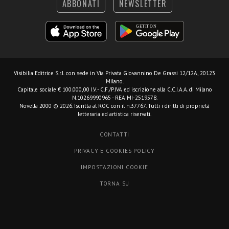
ABBONATI
NEWSLETTER
Visibilia Editrice S.r.l.
con sede in Via Privata Giovannino De Grassi 12/12A, 20123
Milano.
Capitale sociale € 100.000,00 I.V. - C.F./P.IVA ed iscrizione alla C.C.I.A.A. di Milano
N.10269990965 - REA MI-2519578.
Novella 2000 © 2026. Iscritta al ROC con il n.37767. Tutti i diritti di proprietà
letteraria ed artistica riservati.
CONTATTI
PRIVACY E COOKIES POLICY
IMPOSTAZIONI COOKIE
TORNA SU