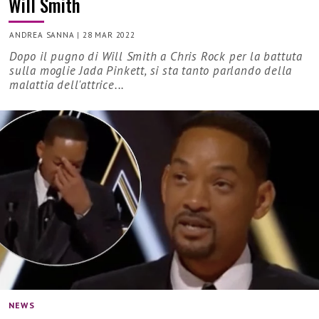
Will Smith
ANDREA SANNA
|
28 MAR 2022
Dopo il pugno di Will Smith a Chris Rock per la battuta
sulla moglie Jada Pinkett, si sta tanto parlando della
malattia dell'attrice...
NEWS