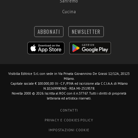
Sanremo
Cucina
ABBONATI
NEWSLETTER
Visibilia Editrice S.r.l.
con sede in Via Privata Giovannino De Grassi 12/12A, 20123
Milano.
Capitale sociale € 100.000,00 I.V. - C.F./P.IVA ed iscrizione alla C.C.I.A.A. di Milano
N.10269990965 - REA MI-2519578.
Novella 2000 © 2026. Iscritta al ROC con il n.37767. Tutti i diritti di proprietà
letteraria ed artistica riservati.
CONTATTI
PRIVACY E COOKIES POLICY
IMPOSTAZIONI COOKIE