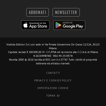
ABBONATI
NEWSLETTER
Visibilia Editrice S.r.l.
con sede in Via Privata Giovannino De Grassi 12/12A, 20123
Milano.
Capitale sociale € 100.000,00 I.V. - C.F./P.IVA ed iscrizione alla C.C.I.A.A. di Milano
N.10269990965 - REA MI-2519578.
Novella 2000 © 2026. Iscritta al ROC con il n.37767. Tutti i diritti di proprietà
letteraria ed artistica riservati.
CONTATTI
PRIVACY E COOKIES POLICY
IMPOSTAZIONI COOKIE
TORNA SU