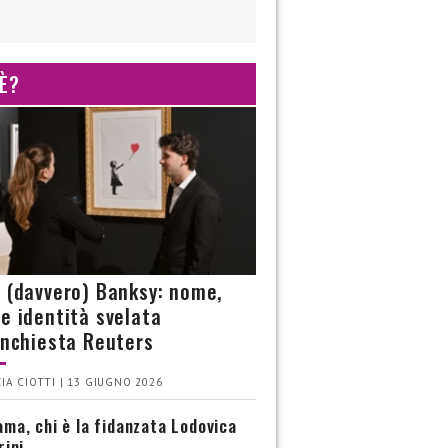
 È?
è (davvero) Banksy: nome,
 e identità svelata
’inchiesta Reuters
IA CIOTTI | 13 GIUGNO 2026
ma, chi è la fidanzata Lodovica
rini