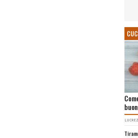
CUC
Come
buon
LUCREZ
Tiram