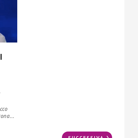
l
d
Ecco
ona...
SUCCESSIVA