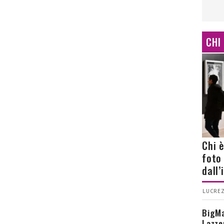
CHI
Chi 
foto
dall
LUCREZ
BigMa
Lazze