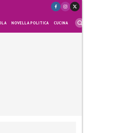
OLA
NOVELLA POLITICA
CUCINA