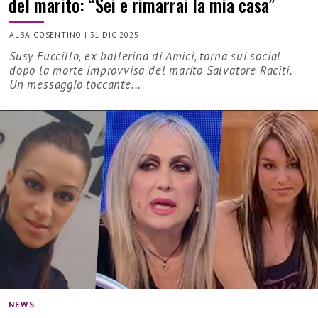
del marito: “Sei e rimarrai la mia casa”
ALBA COSENTINO
|
31 DIC 2025
Susy Fuccillo, ex ballerina di Amici, torna sui social
dopo la morte improvvisa del marito Salvatore Raciti.
Un messaggio toccante...
NEWS