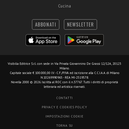
Cucina
ABBONATI
NEWSLETTER
Visibilia Editrice S.r.l.
con sede in Via Privata Giovannino De Grassi 12/12A, 20123
Milano.
Capitale sociale € 100.000,00 I.V. - C.F./P.IVA ed iscrizione alla C.C.I.A.A. di Milano
N.10269990965 - REA MI-2519578.
Novella 2000 © 2026. Iscritta al ROC con il n.37767. Tutti i diritti di proprietà
letteraria ed artistica riservati.
CONTATTI
PRIVACY E COOKIES POLICY
IMPOSTAZIONI COOKIE
TORNA SU