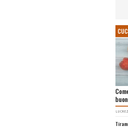
CUC
Come
buon
LUCREZ
Tiram