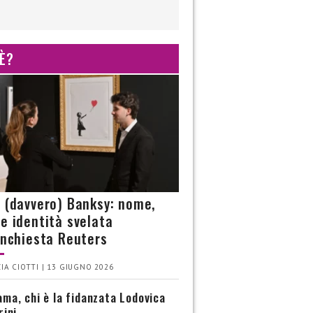
 È?
è (davvero) Banksy: nome,
 e identità svelata
’inchiesta Reuters
IA CIOTTI | 13 GIUGNO 2026
ma, chi è la fidanzata Lodovica
rini