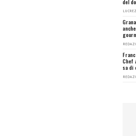
del d
LUCREZ
Grana
anche
gour
REDAZI
Franc
Chef 
sa di
REDAZI