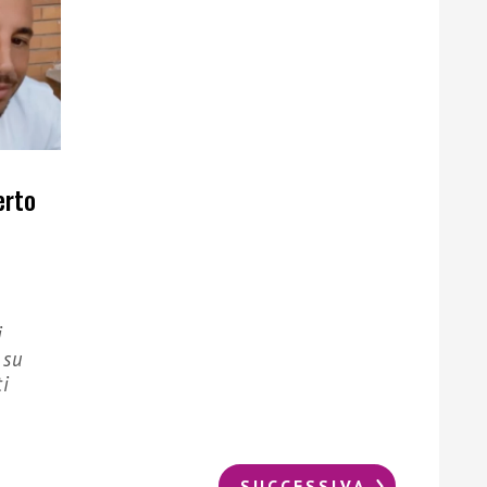
erto
i
 su
ti
SUCCESSIVA