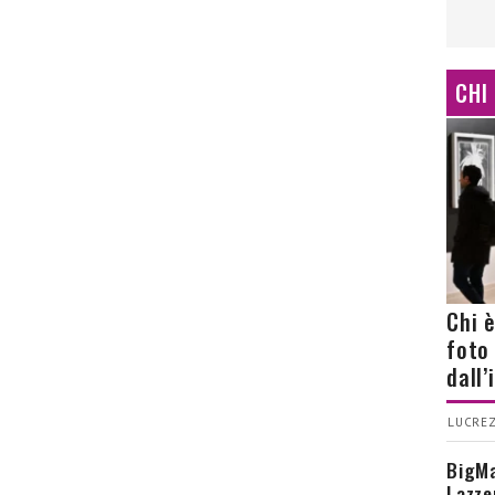
CHI
Chi 
foto
dall
LUCREZ
BigMa
Lazze