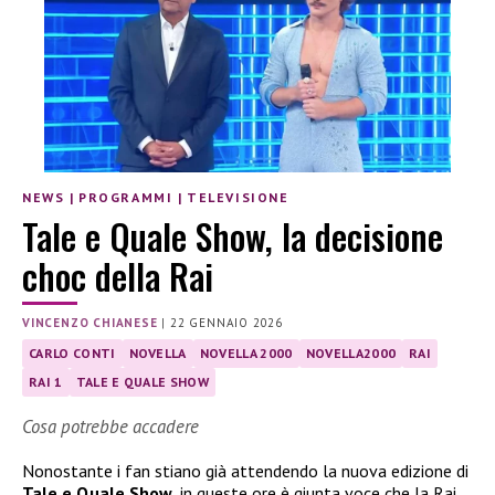
NEWS
|
PROGRAMMI
|
TELEVISIONE
Tale e Quale Show, la decisione
choc della Rai
VINCENZO CHIANESE
|
22 GENNAIO 2026
CARLO CONTI
NOVELLA
NOVELLA 2000
NOVELLA2000
RAI
RAI 1
TALE E QUALE SHOW
Cosa potrebbe accadere
Nonostante i fan stiano già attendendo la nuova edizione di
Tale e Quale Show
, in queste ore è giunta voce che la Rai