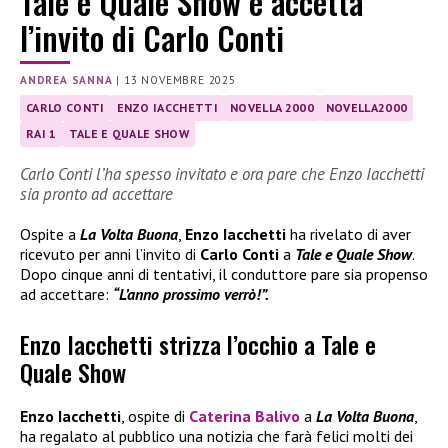
Tale e Quale Show e accetta
l’invito di Carlo Conti
ANDREA SANNA
|
13 NOVEMBRE 2025
CARLO CONTI
ENZO IACCHETTI
NOVELLA 2000
NOVELLA2000
RAI 1
TALE E QUALE SHOW
Carlo Conti l’ha spesso invitato e ora pare che Enzo Iacchetti
sia pronto ad accettare
Ospite a
La Volta Buona
,
Enzo Iacchetti
ha rivelato di aver
ricevuto per anni l’invito di
Carlo Conti
a
Tale e Quale Show
.
Dopo cinque anni di tentativi, il conduttore pare sia propenso
ad accettare:
“L’anno prossimo verrò!”.
Enzo Iacchetti strizza l’occhio a Tale e
Quale Show
Enzo Iacchetti
, ospite di
Caterina Balivo
a
La Volta Buona
,
ha regalato al pubblico una notizia che farà felici molti dei