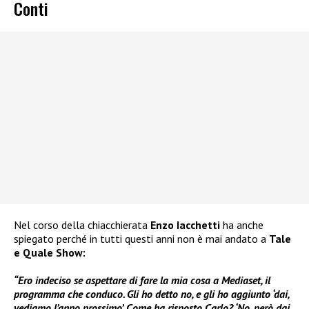
Conti
Nel corso della chiacchierata
Enzo Iacchetti
ha anche
spiegato perché in tutti questi anni non è mai andato a
Tale
e Quale Show:
“Ero indeciso se aspettare di fare la mia cosa a Mediaset, il
programma che conduco. Gli ho detto no, e gli ho aggiunto ‘dai,
vediamo l’anno prossimo’. Come ha risposto Carlo? ‘No, però dai,