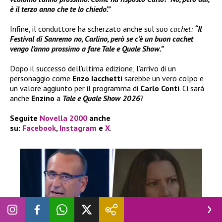
è il terzo anno che te lo chiedo’.”
Infine, il conduttore ha scherzato anche sul suo
cachet:
“Il
Festival di Sanremo no, Carlino, però se c’è un buon cachet
vengo l’anno prossimo a fare Tale e Quale Show.”
Dopo il successo dell’ultima edizione, l’arrivo di un
personaggio come
Enzo Iacchetti
sarebbe un vero colpo e
un valore aggiunto per il programma di
Carlo Conti
. Ci sarà
anche
Enzino
a
Tale e Quale Show 2026
?
Seguite
Novella 2000
anche
su:
Facebook
,
Instagram
e
X
.