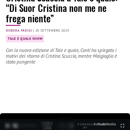
“Di Suor Cristina non me ne
frega niente”
DEBORA PARIGI
|
20 SETTEMBRE 2023
TALE E QUALE SHOW
Con la nuova edizione di Tale e quale, Conti ha spiegato i
motivi del ritorno di Cristina Scuccia, mentre Malgioglio è
stato pungente
0:30 /
Ad
hub
Media
POWERED
1
/
2
3:35
BY