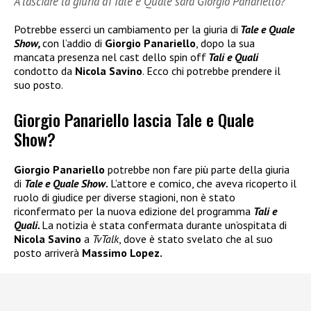
A lasciare la giuria di Tale e Quale sarà Giorgio Panariello?
Potrebbe esserci un cambiamento per la giuria di
Tale e Quale
Show,
con l’addio di
Giorgio Panariello
, dopo la sua
mancata presenza nel cast dello spin off
Tali e Quali
condotto da
Nicola Savino
. Ecco chi potrebbe prendere il
suo posto.
Giorgio Panariello lascia Tale e Quale
Show?
Giorgio Panariello
potrebbe non fare più parte della giuria
di
Tale e Quale Show
.
L’attore e comico, che aveva ricoperto il
ruolo di giudice per diverse stagioni, non è stato
riconfermato per la nuova edizione del programma
Tali e
Quali.
La notizia è stata confermata durante un’ospitata di
Nicola Savino
a
TvTalk
, dove è stato svelato che al suo
posto arriverà
Massimo Lopez.