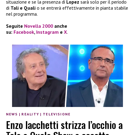
situazione e se la presenza di
Lopez
sarà solo per il periodo
di
Tali e Quali
o se entrerà effettivamente in pianta stabile
nel programma.
Seguite
Novella 2000
anche
su:
Facebook
,
Instagram
e
X
.
NEWS
|
REALITY
|
TELEVISIONE
Enzo Iacchetti strizza l’occhio a