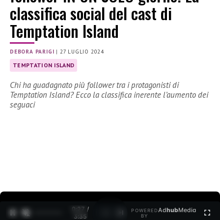
classifica social del cast di
Temptation Island
DEBORA PARIGI
|
27 LUGLIO 2024
TEMPTATION ISLAND
Chi ha guadagnato più follower tra i protagonisti di
Temptation Island? Ecco la classifica inerente l’aumento dei
seguaci
0:27 /
Ad
hub
Media
POWERED
1
/
2
3:35
BY