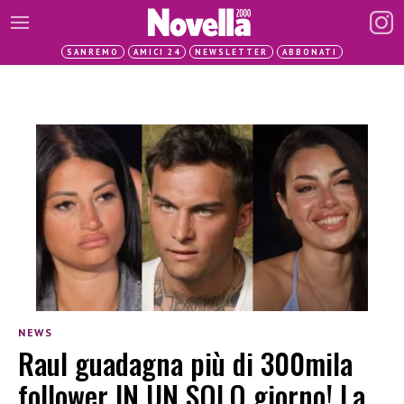
SANREMO
AMICI 24
NEWSLETTER
ABBONATI
NEWS
Raul guadagna più di 300mila
follower IN UN SOLO giorno! La