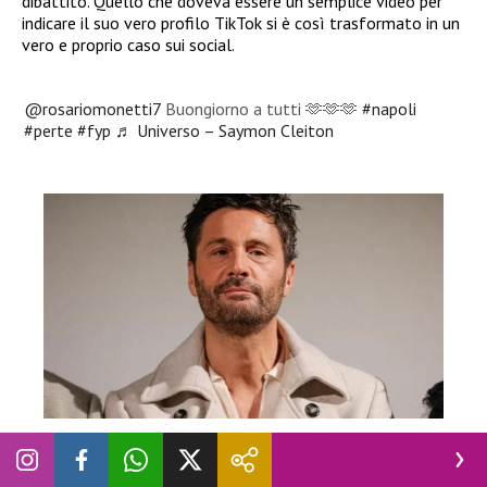
dibattito. Quello che doveva essere un semplice video per
indicare il suo vero profilo TikTok si è così trasformato in un
vero e proprio caso sui social.
@rosariomonetti7
Buongiorno a tutti 🫶🫶🫶
#napoli
#perte
#fyp
♬ Universo – Saymon Cleiton
TELEVISIONE
Bufera su Filippo Bisciglia,