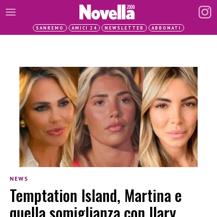
SANREMO
AMICI 24
NEWSLETTER
ABBONATI
NEWS
Temptation Island, Martina e
quella somiglianza con Ilary