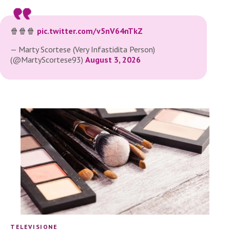
🍿🍿🍿
pic.twitter.com/v5nV64nTkZ
— Marty Scortese (Very Infastidita Person)
(@MartyScortese93)
August 3, 2026
TELEVISIONE