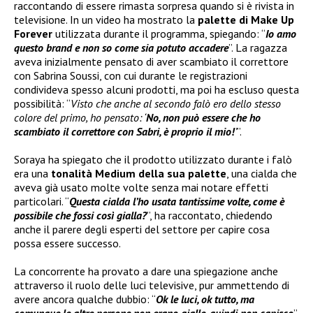
raccontando di essere rimasta sorpresa quando si è rivista in
televisione. In un video ha mostrato la
palette di
Make Up
Forever
utilizzata durante il programma, spiegando: “
Io amo
questo brand e non so come sia potuto accadere
”. La ragazza
aveva inizialmente pensato di aver scambiato il correttore
con Sabrina Soussi, con cui durante le registrazioni
condivideva spesso alcuni prodotti, ma poi ha escluso questa
possibilità: “
Visto che anche al secondo falò ero dello stesso
colore del primo, ho pensato: ‘
No, non può essere che ho
scambiato il correttore con Sabri, è proprio il mio!
’
”.
Soraya ha spiegato che il prodotto utilizzato durante i falò
era una
tonalità Medium della sua palette
, una cialda che
aveva già usato molte volte senza mai notare effetti
particolari. “
Questa cialda l’ho usata tantissime volte, come è
possibile che fossi così gialla?
”, ha raccontato, chiedendo
anche il parere degli esperti del settore per capire cosa
possa essere successo.
La concorrente ha provato a dare una spiegazione anche
attraverso il ruolo delle luci televisive, pur ammettendo di
avere ancora qualche dubbio: “
Ok le luci, ok tutto, ma