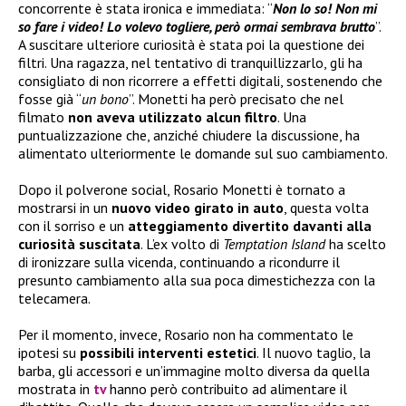
concorrente è stata ironica e immediata: “
Non lo so! Non mi
so fare i video! Lo volevo togliere, però ormai sembrava brutto
”.
A suscitare ulteriore curiosità è stata poi la questione dei
filtri. Una ragazza, nel tentativo di tranquillizzarlo, gli ha
consigliato di non ricorrere a effetti digitali, sostenendo che
fosse già “
un bono
”. Monetti ha però precisato che nel
filmato
non aveva utilizzato alcun filtro
. Una
puntualizzazione che, anziché chiudere la discussione, ha
alimentato ulteriormente le domande sul suo cambiamento.
Dopo il polverone social, Rosario Monetti è tornato a
mostrarsi in un
nuovo video girato in auto
, questa volta
con il sorriso e un
atteggiamento divertito davanti alla
curiosità suscitata
. L’ex volto di
Temptation Island
ha scelto
di ironizzare sulla vicenda, continuando a ricondurre il
presunto cambiamento alla sua poca dimestichezza con la
telecamera.
Per il momento, invece, Rosario non ha commentato le
ipotesi su
possibili interventi estetici
. Il nuovo taglio, la
barba, gli accessori e un’immagine molto diversa da quella
mostrata in
tv
hanno però contribuito ad alimentare il