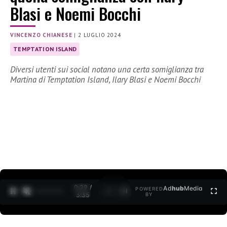
Blasi e Noemi Bocchi
VINCENZO CHIANESE
|
2 LUGLIO 2024
TEMPTATION ISLAND
Diversi utenti sui social notano una certa somiglianza tra
Martina di Temptation Island, Ilary Blasi e Noemi Bocchi
0:30 /
Ad
hub
Media
POWERED
1
/
2
3:35
BY