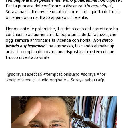
comunque le altre persone non erano gialle, quindi non capisco
”.
Per la puntata del confronto a distanza
“Un mese dopo
”,
Soraya ha scelto invece un altro correttore, quello di Tarte,
ottenendo un risultato apparso differente.
Nonostante le polemiche, il curioso caso del correttore ha
contribuito ad aumentare la popolarità della ragazza, che
oggi sembra affrontare la vicenda con ironia. “
Non riesco
proprio a spiegarmelo
”, ha ammesso, lasciando ai make up
artist il compito di trovare una risposta al mistero di quel
trucco diventato virale.
@soraya.sabetta6
#temptationisland
#soraya
#for
#neiperteeee
♬ audio originale – Soraya sabettafp