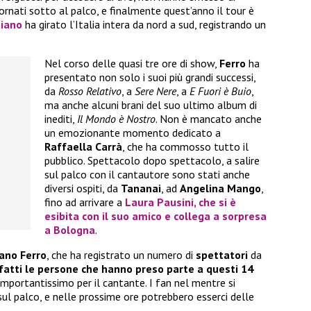
rnati sotto al palco, e finalmente quest’anno il tour è
ziano
ha girato l’Italia intera da nord a sud, registrando un
Nel corso delle quasi tre ore di show,
Ferro
ha
presentato non solo i suoi più grandi successi,
da
Rosso Relativo
, a
Sere Nere
, a
E Fuori è Buio
,
ma anche alcuni brani del suo ultimo album di
inediti,
Il Mondo è Nostro
. Non è mancato anche
un emozionante momento dedicato a
Raffaella Carrà
, che ha commosso tutto il
pubblico. Spettacolo dopo spettacolo, a salire
sul palco con il cantautore sono stati anche
diversi ospiti, da
Tananai
, ad
Angelina Mango
,
fino ad arrivare a
Laura Pausini
, che si è
esibita con il suo amico e collega a sorpresa
a Bologna
.
iano Ferro
, che ha registrato un numero di
spettatori
da
fatti le persone che hanno preso parte a questi 14
importantissimo per il cantante. I fan nel mentre si
ul palco, e nelle prossime ore potrebbero esserci delle