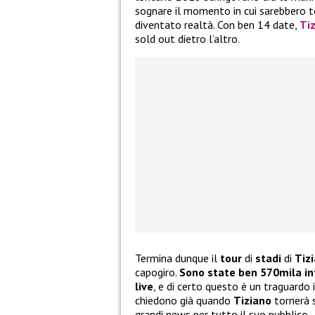
sognare il momento in cui sarebbero to
diventato realtà. Con ben 14 date,
Ti
sold out dietro l’altro.
Termina dunque il
tour
di
stadi
di
Tiz
capogiro.
Sono state ben 570mila in
live
, e di certo questo è un traguardo 
chiedono già quando
Tiziano
tornerà s
grandi news per tutto il suo pubblico.