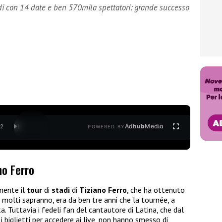
tadi con 14 date e ben 570mila spettatori: grande successo
Ad
hub
Media
/
2
POWERED BY
no Ferro
lmente il
tour
di
stadi
di
Tiziano Ferro
, che ha ottenuto
molti sapranno, era da ben tre anni che la tournée, a
. Tuttavia i fedeli fan del cantautore di Latina, che dal
 biglietti per accedere ai live, non hanno smesso di