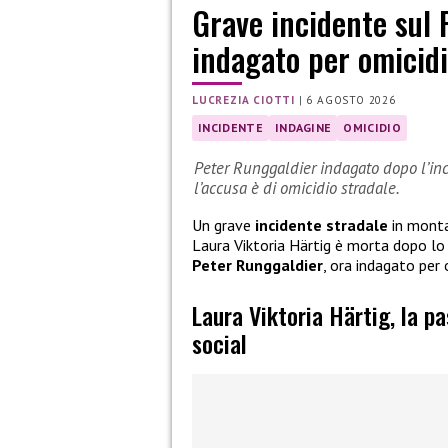
Grave incidente sul 
indagato per omicidi
LUCREZIA CIOTTI
|
6 AGOSTO 2026
INCIDENTE
INDAGINE
OMICIDIO
Peter Runggaldier indagato dopo l’inci
l’accusa è di omicidio stradale.
Un grave
incidente stradale
in monta
Laura Viktoria Härtig è morta dopo l
Peter Runggaldier
, ora indagato per 
Laura Viktoria Härtig, la p
social