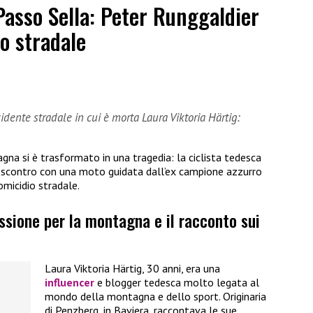
Passo Sella: Peter Runggaldier
o stradale
dente stradale in cui è morta Laura Viktoria Härtig:
gna si è trasformato in una tragedia: la ciclista tedesca
o scontro con una moto guidata dall’ex campione azzurro
omicidio stradale.
assione per la montagna e il racconto sui
Laura Viktoria Härtig, 30 anni, era una
influencer
e blogger tedesca molto legata al
mondo della montagna e dello sport. Originaria
di Penzberg, in Baviera, raccontava le sue