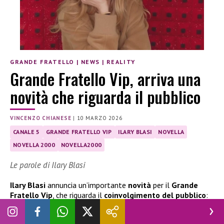
GRANDE FRATELLO
|
NEWS
|
REALITY
Grande Fratello Vip, arriva una
novità che riguarda il pubblico
VINCENZO CHIANESE
|
10 MARZO 2026
CANALE 5
GRANDE FRATELLO VIP
ILARY BLASI
NOVELLA
NOVELLA 2000
NOVELLA2000
Le parole di Ilary Blasi
Ilary Blasi
annuncia un’importante
novità
per il
Grande
Fratello Vip
, che riguarda il
coinvolgimento del pubblico
:
ecco di cosa si tratta e le parole della conduttrice.