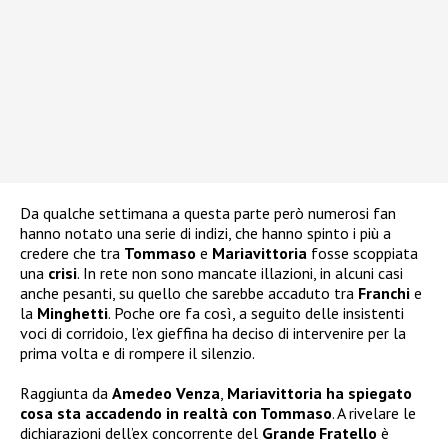
Da qualche settimana a questa parte però numerosi fan
hanno notato una serie di indizi, che hanno spinto i più a
credere che tra
Tommaso
e
Mariavittoria
fosse scoppiata
una
crisi
. In rete non sono mancate illazioni, in alcuni casi
anche pesanti, su quello che sarebbe accaduto tra
Franchi
e
la
Minghetti
. Poche ore fa così, a seguito delle insistenti
voci di corridoio, l’ex gieffina ha deciso di intervenire per la
prima volta e di rompere il silenzio.
Raggiunta da
Amedeo Venza
,
Mariavittoria ha spiegato
cosa sta accadendo in realtà con Tommaso
. A rivelare le
dichiarazioni dell’ex concorrente del
Grande Fratello
è