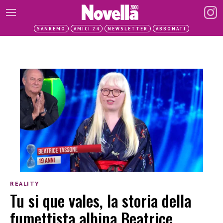
SANREMO
AMICI 24
NEWSLETTER
ABBONATI
REALITY
Tu si que vales, la storia della
fumettista albina Beatrice