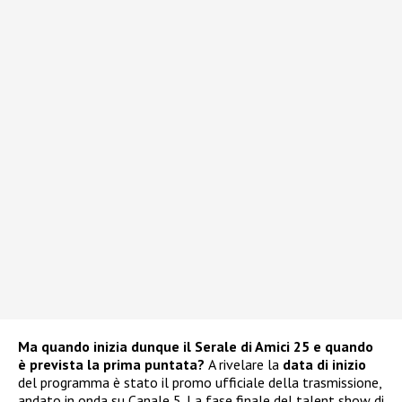
Ma quando inizia dunque il Serale di Amici 25 e quando
è prevista la prima puntata?
A rivelare la
data di inizio
del programma è stato il promo ufficiale della trasmissione,
andato in onda su Canale 5. La fase finale del talent show di