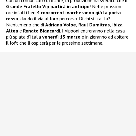
Con un comunicato ufficiale, la produzione ha svelato che il
Grande Fratello Vip partirà in anticipo
! Nelle prossime
ore infatti ben
4 concorrenti varcheranno già la porta
rossa
, dando il via al loro percorso. Di chi si tratta?
Nientemeno che di
Adriana Volpe
,
Raul Dumitras
,
Ibiza
Altea
e
Renato Biancardi
. I Vipponi entreranno nella casa
più spiata d’Italia
venerdì 13 marzo
e inizieranno ad abitare
il loft che li ospiterà per le prossime settimane.