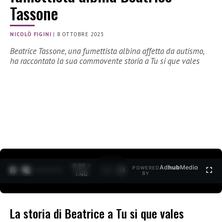
Tassone
NICOLÒ FIGINI
|
8 OTTOBRE 2023
Beatrice Tassone, una fumettista albina affetta da autismo,
ha raccontato la sua commovente storia a Tu si que vales
0:26 /
Ad
hub
Media
POWERED
1
/
2
1:40
BY
La storia di Beatrice a Tu si que vales