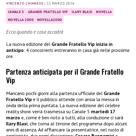
VINCENZO CHIANESE
|
11 MARZO 2026
CANALE 5
GRANDE FRATELLO VIP
ILARY BLASI
NOVELLA
NOVELLA 2000
NOVELLA2000
Ecco quando e cosa accadrà
La nuova edizione del
Grande Fratello Vip inizia in
anticipo
: 4 concorrenti entreranno in casa già nelle prossime
ore.
Partenza anticipata per il Grande Fratello
Vip
Mancano pochi giorni alla partenza ufficiale del
Grande
Fratello Vip
e il pubblico attende con ansia la messa in
onda della prima puntata. La nuova edizione del celebre
reality show verrà trasmessa su Canale 5
martedì 17
marzo
e, come è ben noto a tutti, alla conduzione ci sarà
Ilary Blasi
, che torna al timone del programma dopo alcuni
anni di assenza. Ad affiancare la presentatrice, nel ruolo di
opinioniste, due nomi d’eccezione:
Cesara Buonamici
e