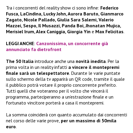
Tra i concorrenti del reality show ci sono infine:
Federico
Fusca, LaCindina, Lucky John, Aurora Baruto, Gianmarco
Zagato, Nicole Pallado, Giulia Sara Salemi, Valerio
Mazzei, Sespo, Il Musazzi, Panda Boi, Jhonatan Mujica,
Merisiel Irum, Alex Caniggia, Giorgia Yin
e
Max Felicitas
.
LEGGI ANCHE
:
Canzonissima, un concorrente già
annunciato fa dietrofront
The 50 Italia
introduce anche una
novità inedita
. Per la
prima volta in un reality infatti
a vincere il montepremi
finale sarà un telespettatore
. Durante le varie puntate
sullo schermo della tv apparirà un QR code, tramite il quale
il pubblico potrà votare il proprio concorrente preferito.
Tutti quelli che voteranno per il volto che vincerà il
programma, parteciperanno a un’estrazione finale e un
fortunato vincitore porterà a casa il montepremi.
La somma coinciderà con quanto accumulato dai concorrenti
nel corso delle varie prove,
per un massimo di 50mila
euro
.