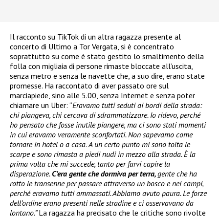
Il racconto su TikTok di un altra ragazza presente al
concerto di Ultimo a Tor Vergata, si è concentrato
soprattutto su come è stato gestito lo smaltimento della
folla con migliaia di persone rimaste bloccate all’uscita,
senza metro e senza le navette che, a suo dire, erano state
promesse. Ha raccontato di aver passato ore sul
marciapiede, sino alle 5.00, senza Internet e senza poter
chiamare un Uber: “
Eravamo tutti seduti ai bordi della strada:
chi piangeva, chi cercava di sdrammatizzare. Io ridevo, perché
ho pensato che fosse inutile piangere, ma ci sono stati momenti
in cui eravamo veramente sconfortati. Non sapevamo come
tornare in hotel o a casa
.
A un certo punto mi sono tolta le
scarpe e sono rimasta a piedi nudi in mezzo alla strada. È la
prima volta che mi succede, tanto per farvi capire la
disperazione.
C’era gente che dormiva per terra,
gente che ha
rotto le transenne per passare attraverso un bosco e nei campi,
perché eravamo tutti ammassati. Abbiamo avuto paura. Le forze
dell’ordine erano presenti nelle stradine e ci osservavano da
lontano.”
La ragazza ha precisato che le critiche sono rivolte