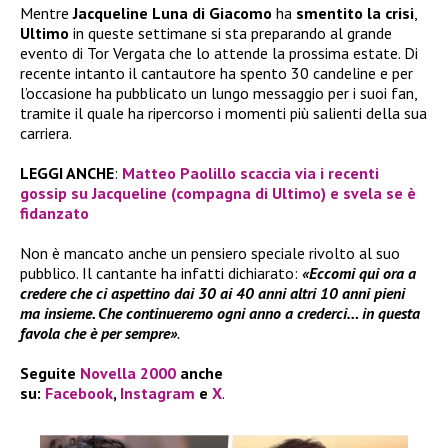
Mentre
Jacqueline Luna di Giacomo
ha
smentito la crisi
,
Ultimo
in queste settimane si sta preparando al grande
evento di Tor Vergata che lo attende la prossima estate. Di
recente intanto il cantautore ha spento 30 candeline e per
l’occasione ha pubblicato un lungo messaggio per i suoi fan,
tramite il quale ha ripercorso i momenti più salienti della sua
carriera.
LEGGI ANCHE
:
Matteo Paolillo scaccia via i recenti
gossip su Jacqueline (compagna di Ultimo) e svela se è
fidanzato
Non è mancato anche un pensiero speciale rivolto al suo
pubblico. Il cantante ha infatti dichiarato:
«Eccomi qui ora a
credere che ci aspettino dai 30 ai 40 anni altri 10 anni pieni
ma insieme. Che continueremo ogni anno a crederci… in questa
favola che è per sempre»
.
Seguite
Novella 2000
anche
su:
Facebook
,
Instagram
e
X
.