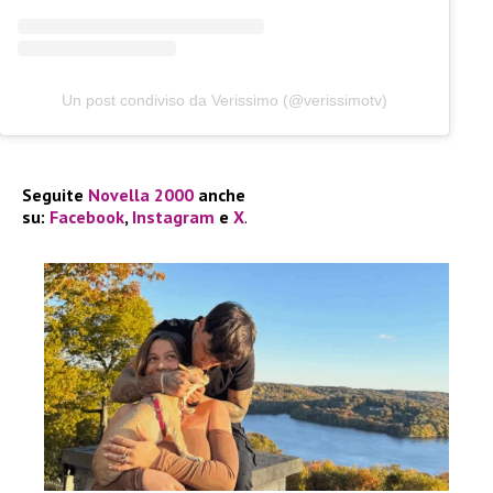
Un post condiviso da Verissimo (@verissimotv)
Seguite
Novella 2000
anche
su:
Facebook
,
Instagram
e
X
.