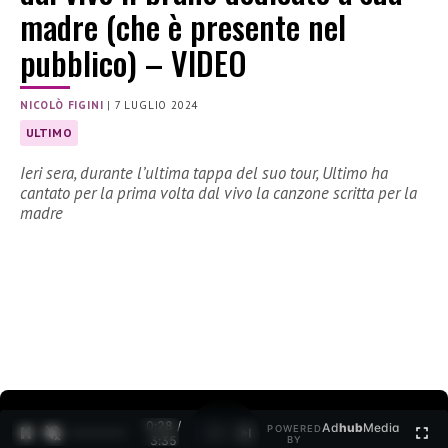
madre (che è presente nel
pubblico) – VIDEO
NICOLÒ FIGINI
|
7 LUGLIO 2024
ULTIMO
Ieri sera, durante l’ultima tappa del suo tour, Ultimo ha
cantato per la prima volta dal vivo la canzone scritta per la
madre
0:29 /
Ad
hub
Media
POWERED
1
/
2
3:35
BY