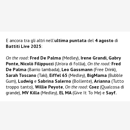
E ancora tra gli altri nell’
ultima puntata
del
4 agosto
di
Battiti Live 2025
:
On the road:
Fred De Palma
(Medley),
Irene Grandi, Gabry
Ponte, Nicolò Filippucci
(Un’ora di follia),
On the road:
Fred
De Palma
(Barrio lambada),
Leo Gassmann
(Free Drink),
Sarah Toscano
(Taki),
Eiffel 65
(Medley),
BigMama
(Bubble
Gum),
Ludwig
e
Sabrina Salerno
(Bollente),
Arianna
(Tutto
troppo tanto),
Willie Peyote
,
On the road:
Coez
(Qualcosa di
grande),
MV Killa
(Medley),
EL MA
(Give It To Me) e
Sayf.