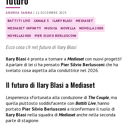
futuro
ANDREA SANNA
|
11 DICEMBRE 2025
BATTITI LIVE
CANALE 5
ILARY BLASI
MEDIASET
MEDIASET INFINITY
MUSICA
NOVELLA
NOVELLA 2000
NOVELLA2000
PIER SILVIO BERLUSCONI
Ecco cosa c’è nel futuro di Ilary Blasi
Ilary Blasi
è pronta a tornare a
Mediaset
con nuovi progetti!
A parlare di lei ci ha pensato
Pier Silvio Berlusconi
che ha
svelato cosa aspetta alla conduttrice nel 2026.
Il futuro di Ilary Blasi a Mediaset
L’esperienza sfortunata alla conduzione di
The Couple
, ma
quella piuttosto soddisfacente con
Battiti Live
, hanno
portato
Pier Silvio Berlusconi
a riconfermare il ruolo di
Ilary Blasi
nella squadra di
Mediaset
anche nella seconda
parte di stagione.