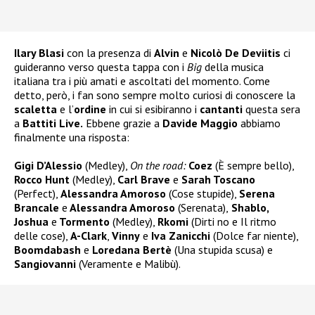
Ilary Blasi
con la presenza di
Alvin
e
Nicolò De Deviitis
ci
guideranno verso questa tappa con i
Big
della musica
italiana tra i più amati e ascoltati del momento. Come
detto, però, i fan sono sempre molto curiosi di conoscere la
scaletta
e l’
ordine
in cui si esibiranno i
cantanti
questa sera
a
Battiti Live.
Ebbene grazie a
Davide Maggio
abbiamo
finalmente una risposta:
Gigi D’Alessio
(Medley),
On the road:
Coez
(È sempre bello),
Rocco Hunt
(Medley),
Carl Brave
e
Sarah Toscano
(Perfect),
Alessandra Amoroso
(Cose stupide),
Serena
Brancale
e
Alessandra Amoroso
(Serenata),
Shablo,
Joshua
e
Tormento
(Medley),
Rkomi
(Dirti no e Il ritmo
delle cose),
A-Clark
,
Vinny
e
Iva Zanicchi
(Dolce far niente),
Boomdabash
e
Loredana Bertè
(Una stupida scusa) e
Sangiovanni
(Veramente e Malibù).