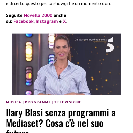
e di certo questo per la showgirl è un momento d’oro.
Seguite
Novella 2000
anche
su:
Facebook
,
Instagram
e
X
.
MUSICA
|
PROGRAMMI
|
TELEVISIONE
Ilary Blasi senza programmi a
Mediaset? Cosa c’è nel suo