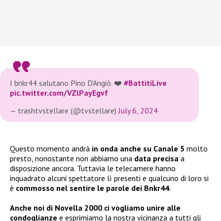
I bnkr44 salutano Pino D’Angiò. ❤️
#BattitiLive
pic.twitter.com/VZlPayEgvf
— trashtvstellare (@tvstellare)
July 6, 2024
Questo momento andrà
in onda anche su Canale 5
molto
presto, nonostante non abbiamo una
data precisa
a
disposizione ancora. Tuttavia le telecamere hanno
inquadrato alcuni spettatore lì presenti e qualcuno di loro si
è
commosso nel sentire le parole dei Bnkr44
.
Anche noi di Novella 2000 ci vogliamo unire alle
condoglianze
e esprimiamo la nostra vicinanza a tutti gli