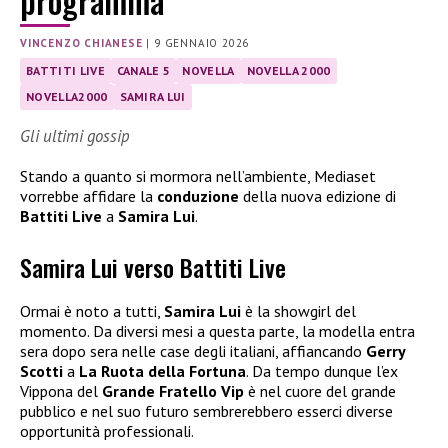
programma
VINCENZO CHIANESE
|
9 GENNAIO 2026
BATTITI LIVE
CANALE 5
NOVELLA
NOVELLA 2000
NOVELLA2000
SAMIRA LUI
Gli ultimi gossip
Stando a quanto si mormora nell’ambiente, Mediaset
vorrebbe affidare la
conduzione
della nuova edizione di
Battiti Live
a
Samira Lui
.
Samira Lui verso Battiti Live
Ormai è noto a tutti,
Samira Lui
è la showgirl del
momento. Da diversi mesi a questa parte, la modella entra
sera dopo sera nelle case degli italiani, affiancando
Gerry
Scotti
a
La Ruota della Fortuna
. Da tempo dunque l’ex
Vippona del
Grande Fratello Vip
è nel cuore del grande
pubblico e nel suo futuro sembrerebbero esserci diverse
opportunità professionali.