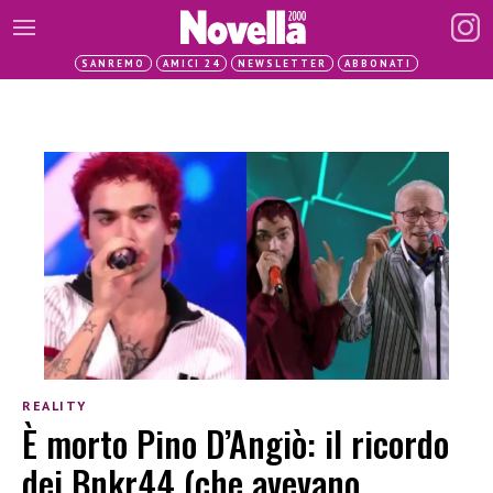
SANREMO
AMICI 24
NEWSLETTER
ABBONATI
REALITY
È morto Pino D’Angiò: il ricordo
dei Bnkr44 (che avevano