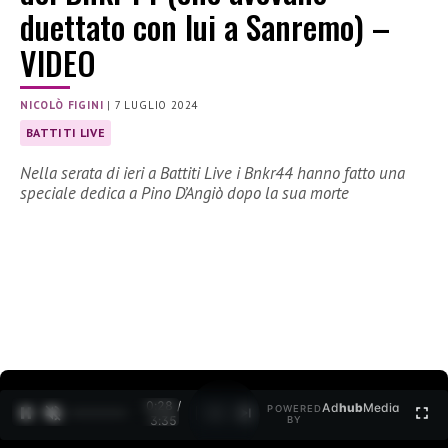
duettato con lui a Sanremo) –
VIDEO
NICOLÒ FIGINI
|
7 LUGLIO 2024
BATTITI LIVE
Nella serata di ieri a Battiti Live i Bnkr44 hanno fatto una
speciale dedica a Pino D’Angiò dopo la sua morte
0:29 /
Ad
hub
Media
POWERED
1
/
2
3:35
BY