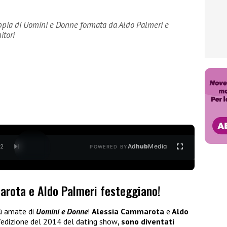
coppia di Uomini e Donne formata da Aldo Palmeri e
itori
Ad
hub
Media
/
2
POWERED BY
marota e Aldo Palmeri festeggiano!
iù amate di
Uomini e Donne
!
Alessia Cammarota
e
Aldo
’edizione del 2014 del dating show
, sono diventati