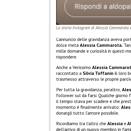
La storia Instagram di Alessia Cammarota 
L’annuncio delle gravidanza aveva port
dolce metà
Alessia Cammarota.
Tan
mille domande e curiosità in questi mes
rispondere.
Anche a Verissimo
Alessia Cammaro
raccontato a
Silvia Toffanin i
l loro 
trasmesso attraverso le proprie parol
Per tutta la gravidanza, peraltro,
Ale
follower sul da farsi. Qualche giorno 
il tempo stava per scadere e che pres
momento è finalmente arrivato:
Ales
donargli tutto l’amore possibile.
Ricordiamo tra l’altro che
Alessia
e
A
dell’arrivo di un nuovo membro in famig