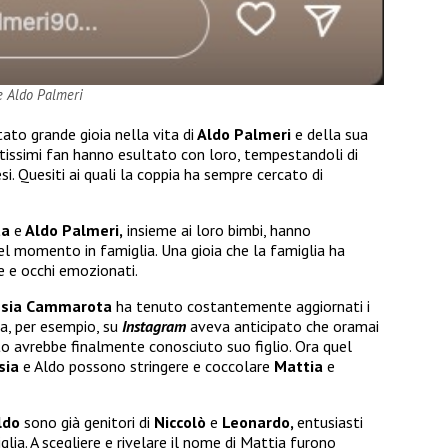
e Aldo Palmeri
ato grande gioia nella vita di
Aldo Palmeri
e della sua
tissimi fan hanno esultato con loro, tempestandoli di
i. Quesiti ai quali la coppia ha sempre cercato di
ta
e
Aldo Palmeri,
insieme ai loro bimbi, hanno
bel momento in famiglia. Una gioia che la famiglia ha
e e occhi emozionati.
ssia Cammarota
ha tenuto costantemente aggiornati i
fa, per esempio, su
Instagram
aveva anticipato che oramai
to avrebbe finalmente conosciuto suo figlio. Ora quel
sia
e Aldo possono stringere e coccolare
Mattia
e
ldo
sono già genitori di
Niccolò
e
Leonardo,
entusiasti
lia. A scegliere e rivelare il nome di Mattia furono