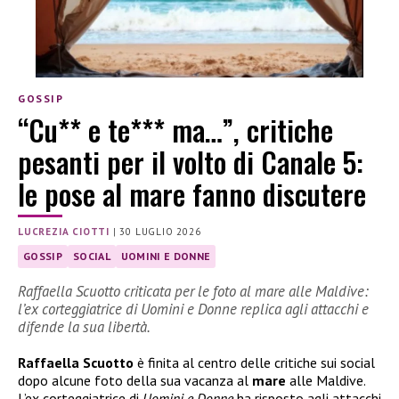
GOSSIP
“Cu** e te*** ma…”, critiche
pesanti per il volto di Canale 5:
le pose al mare fanno discutere
LUCREZIA CIOTTI
|
30 LUGLIO 2026
GOSSIP
SOCIAL
UOMINI E DONNE
Raffaella Scuotto criticata per le foto al mare alle Maldive:
l’ex corteggiatrice di Uomini e Donne replica agli attacchi e
difende la sua libertà.
Raffaella Scuotto
è finita al centro delle critiche sui social
dopo alcune foto della sua vacanza al
mare
alle Maldive.
L’ex corteggiatrice di
Uomini e Donne
ha risposto agli attacchi