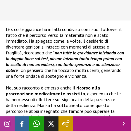
L’ex corteggiatrice ha infatti condiviso con i suoi follower il
fatto che il percorso verso la maternità non è stato
immediato. Ha spiegato come, a volte, il desiderio di
diventare genitori si intrecci con momenti di attesa e
fragilità, ricordando che “
non tutte le gravidanze iniziando con
la doppia linea sul test, alcune iniziano tanto tempo prima con
la scelta di non arrendersi, con tanta speranza e un silenzioso
dolore
”. Un pensiero che ha toccato molti utenti, generando
una forte ondata di sostegno e vicinanza.
Nel suo racconto è emerso anche il
ricorso alla
procreazione medicalmente assistita
, esperienza che le
ha permesso di riflettere sul significato della pazienza e
della resilienza. Marika ha sottolineato come questo
percorso le abbia insegnato che l’amore può superare la
paura e che chiedere aiuto non rappresenta una debolezza,
ma un atto di consapevolezza. Ha inoltre affermato: “
Non
cadere non è la vera forza, lo è avere il coraggio di rialzarsi
”,