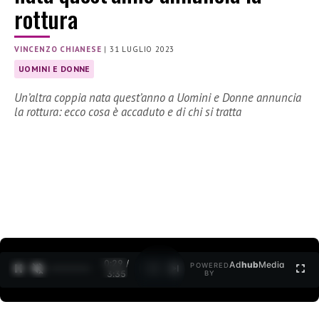
rottura
VINCENZO CHIANESE
|
31 LUGLIO 2023
UOMINI E DONNE
Un’altra coppia nata quest’anno a Uomini e Donne annuncia
la rottura: ecco cosa è accaduto e di chi si tratta
0:30 /
Ad
hub
Media
POWERED
1
/
2
3:35
BY