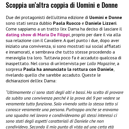
Scoppia un’altra coppia di Uomini e Donne
Due dei protagonisti dell’ultima edizione di
Uomini e Donne
sono stati senza dubbio
Paola Ruocco
e
Daniele Lizzeri
.
Come sappiamo a un tratto l’ex Dama ha deciso di lasciare il
dating show di
Maria De Filippi
, proprio per dare il via alla
sua relazione con il Cavaliere. A quel punto i due, dopo aver
iniziato una convivenza, si sono mostrati sui social affiatati
e innamorati, e sembrava che tutto stesse procedendo a
meraviglia tra loro. Tuttavia poco fa è accaduto qualcosa di
inaspettato. Nel corso di un’intervista per
Lollo Magazine
, a
sorpresa
Paola ha annunciato la rottura con Daniele
,
rivelando quello che sarebbe accaduto. Queste le
dichiarazioni dell’ex Dama:
“Ultimamente ci sono stati degli alti e bassi. Ho scelto di provare
da subito una convivenza perché è la prova del 9 per vedere se
veramente tutto funziona. Solo vivendo sotto lo stesso tetto si
conosce veramente una persona. Purtroppo anche se eravamo
una squadra nel lavoro e condividevamo gli stessi interessi ci
sono stati degli aspetti caratteriali di Daniele che non
condividevo. Secondo il mio punto di vista ad una certa età