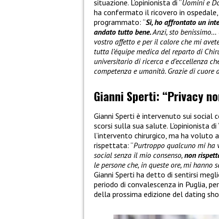
situazione. L’opinionista di “
Uomini e D
ha confermato il ricovero in ospedale,
programmato: “
Sì, ho affrontato un i
andato tutto bene.
Anzi, sto benissimo… d
vostro affetto e per il calore che mi ave
tutta l’équipe medica del reparto di Chir
universitario di ricerca e d’eccellenza c
competenza e umanità. Grazie di cuore a 
Gianni Sperti: “Privacy no
Gianni Sperti è intervenuto sui social c
scorsi sulla sua salute. L’opinionista di 
l’intervento chirurgico, ma ha voluto 
rispettata: “
Purtroppo qualcuno mi ha vi
social senza il mio consenso,
non rispett
le persone che, in queste ore, mi hanno s
Gianni Sperti ha detto di sentirsi megl
periodo di convalescenza in Puglia, per 
della prossima edizione del dating show