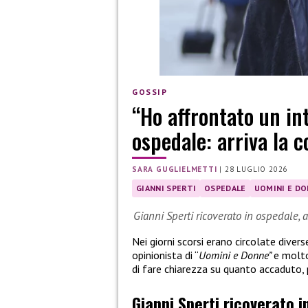
GOSSIP
“Ho affrontato un in
ospedale: arriva la 
SARA GUGLIELMETTI
|
28 LUGLIO 2026
GIANNI SPERTI
OSPEDALE
UOMINI E D
Gianni Sperti ricoverato in ospedale, 
Nei giorni scorsi erano circolate divers
opinionista di “
Uomini e Donne”
e molto
di fare chiarezza su quanto accaduto,
Gianni Sperti ricoverato i