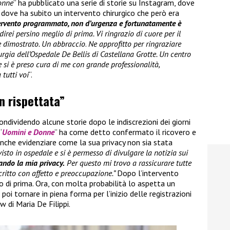
onne
” ha pubblicato una serie di storie su Instagram, dove
 dove ha subito un intervento chirurgico che però era
ntervento programmato, non d’urgenza e fortunatamente è
irei persino meglio di prima. Vi ringrazio di cuore per il
te dimostrato. Un abbraccio
.
Ne approfitto per ringraziare
urgia dell’Ospedale De Bellis di Castellana Grotte. Un centro
he si è preso cura di me con grande professionalità,
tutti voi
“.
n rispettata”
ondividendo alcune storie dopo le indiscrezioni dei giorni
“
Uomini e Donne
” ha come detto confermato il ricovero e
anche evidenziare come la sua privacy non sia stata
sto in ospedale e si è permesso di divulgare la notizia sui
ando la mia privacy.
Per questo mi trovo a rassicurare tutte
critto con affetto e preoccupazione.”
Dopo l’intervento
io di prima. Ora, con molta probabilità lo aspetta un
poi tornare in piena forma per l’inizio delle registrazioni
 di Maria De Filippi.