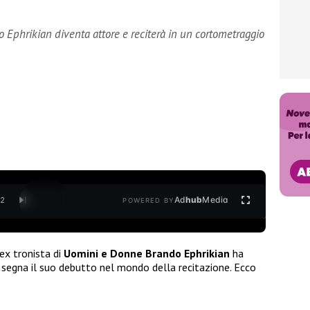
o Ephrikian diventa attore e reciterà in un cortometraggio
Ad
hub
Media
/
2
POWERED BY
’ex tronista di
Uomini e Donne Brando
Ephrikian
ha
 segna il suo debutto nel mondo della recitazione. Ecco