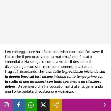
L’ex corteggiatrice ha infatti condiviso con i suoi follower il
fatto che il percorso verso la maternità non è stato
immediato. Ha spiegato come, a volte, il desiderio di
diventare genitori si intrecci con momenti di attesa e
fragilità, ricordando che “
non tutte le gravidanze iniziando con
la doppia linea sul test, alcune iniziano tanto tempo prima con
la scelta di non arrendersi, con tanta speranza e un silenzioso
dolore
”. Un pensiero che ha toccato molti utenti, generando
una forte ondata di sostegno e vicinanza.
Nel suo racconto è emerso anche il
ricorso alla
procreazione medicalmente assistita
, esperienza che le
ha permesso di riflettere sul significato della pazienza e