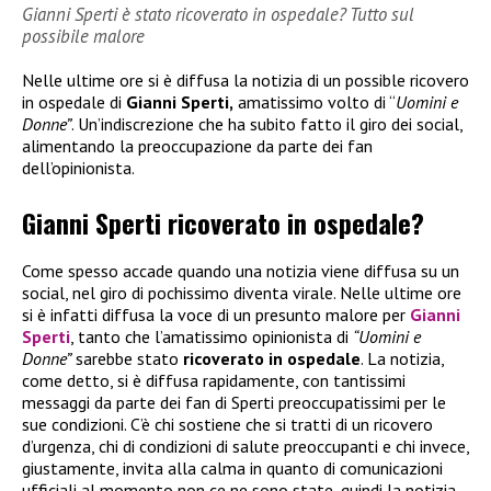
Gianni Sperti è stato ricoverato in ospedale? Tutto sul
possibile malore
Nelle ultime ore si è diffusa la notizia di un possible ricovero
in ospedale di
Gianni Sperti,
amatissimo volto di “
Uomini e
Donne”
. Un’indiscrezione che ha subito fatto il giro dei social,
alimentando la preoccupazione da parte dei fan
dell’opinionista.
Gianni Sperti ricoverato in ospedale?
Come spesso accade quando una notizia viene diffusa su un
social, nel giro di pochissimo diventa virale. Nelle ultime ore
si è infatti diffusa la voce di un presunto malore per
Gianni
Sperti
, tanto che l’amatissimo opinionista di
“Uomini e
Donne”
sarebbe stato
ricoverato in ospedale
. La notizia,
come detto, si è diffusa rapidamente, con tantissimi
messaggi da parte dei fan di Sperti preoccupatissimi per le
sue condizioni. C’è chi sostiene che si tratti di un ricovero
d’urgenza, chi di condizioni di salute preoccupanti e chi invece,
giustamente, invita alla calma in quanto di comunicazioni
ufficiali al momento non ce ne sono state, quindi la notizia