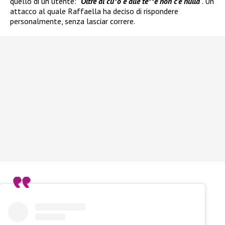
quello di un utente: “
Oltre al cu*o e alle te**e non c’è nulla
”. Un
attacco al quale Raffaella ha deciso di rispondere
personalmente, senza lasciar correre.