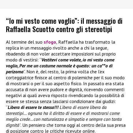
“Io mi vesto come voglio”: il messaggio di
Raffaella Scuotto contro gli stereotipi
Al termine del suo
sfogo
, Raffaella ha trasformato la
replica in un messaggio rivolto anche a chi la segue,
ribadendo di non voler accettare imposizioni sul proprio
modo di vestirsi: “
Vestitevi come volete, io mi vesto come
voglio, Per me un costume normale è questo: un ca**o di
perizoma
”. Non è, del resto, la prima volta che l’ex
corteggiatrice finisce al centro di polemiche per il suo modo
di mostrarsi o per il suo aspetto fisico. In passato era stata
accusata di non avere pudore e dignità, ricevendo commenti
negativi ai quali aveva risposto rivendicando la possibilità di
essere se stessa senza lasciarsi condizionare dai giudizi:
“
Libera di essere te stessa!!!
Libera di essere libera da
stereotipi… ognuna ha il diritto di essere e di mostrarsi come
meglio crede…con naturalezza e simpatia e sempre con tanta
dignità
”. Un pensiero che torna oggi al centro della sua presa
di posizione contro le critiche ricevute online.