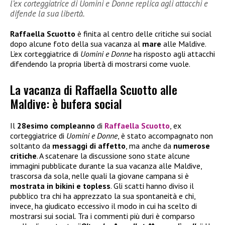
l’ex corteggiatrice di Uomini e Donne replica agli attacchi e
difende la sua libertà.
Raffaella Scuotto
è finita al centro delle critiche sui social
dopo alcune foto della sua vacanza al
mare
alle Maldive.
L’ex corteggiatrice di
Uomini e Donne
ha risposto agli attacchi
difendendo la propria libertà di mostrarsi come vuole.
La vacanza di Raffaella Scuotto alle
Maldive: è bufera social
Il
28esimo compleanno
di
Raffaella Scuotto
, ex
corteggiatrice di
Uomini e Donne
, è stato accompagnato non
soltanto da
messaggi di affetto
, ma anche da
numerose
critiche
. A scatenare la discussione sono state alcune
immagini pubblicate durante la sua vacanza alle Maldive,
trascorsa da sola, nelle quali la giovane campana si è
mostrata in bikini e topless
. Gli scatti hanno diviso il
pubblico tra chi ha apprezzato la sua spontaneità e chi,
invece, ha giudicato eccessivo il modo in cui ha scelto di
mostrarsi sui social. Tra i commenti più duri è comparso