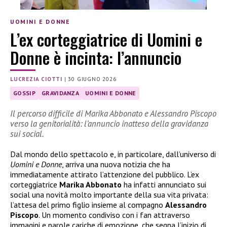
UOMINI E DONNE
L’ex corteggiatrice di Uomini e
Donne è incinta: l’annuncio
LUCREZIA CIOTTI
|
30 GIUGNO 2026
GOSSIP
GRAVIDANZA
UOMINI E DONNE
Il percorso difficile di Marika Abbonato e Alessandro Piscopo
verso la genitorialità: l’annuncio inatteso della gravidanza
sui social.
Dal mondo dello spettacolo e, in particolare, dall’universo di
Uomini e Donne
, arriva una nuova notizia che ha
immediatamente attirato l’attenzione del pubblico. L’ex
corteggiatrice
Marika Abbonato
ha infatti annunciato sui
social una novità molto importante della sua vita privata:
l’attesa del primo figlio insieme al compagno
Alessandro
Piscopo
. Un momento condiviso con i fan attraverso
immagini e parole cariche di emozione, che segna l’inizio di