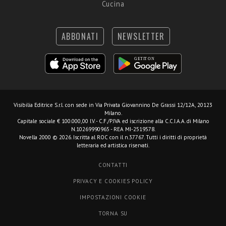
Cucina
ABBONATI
NEWSLETTER
Visibilia Editrice S.r.l.
con sede in Via Privata Giovannino De Grassi 12/12A, 20123
Milano.
Capitale sociale € 100.000,00 I.V. - C.F./P.IVA ed iscrizione alla C.C.I.A.A. di Milano
N.10269990965 - REA MI-2519578.
Novella 2000 © 2026. Iscritta al ROC con il n.37767. Tutti i diritti di proprietà
letteraria ed artistica riservati.
CONTATTI
PRIVACY E COOKIES POLICY
IMPOSTAZIONI COOKIE
TORNA SU