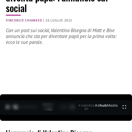
social
VINCENZO CHIANESE
|
16 LUGLIO 2021
Con un post sui social, Valentino Bisegna di Matt e Bise
annuncia che sta per diventare papà per la prima volta:
ecco le sue parole.
0:12 /
Ad
hub
Media
POWERED
1
/
2
1:40
BY