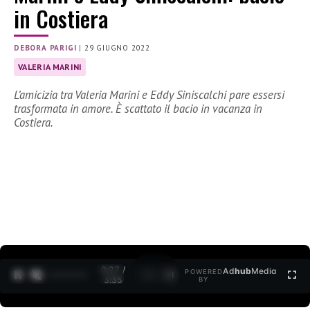
in Costiera
DEBORA PARIGI
|
29 GIUGNO 2022
VALERIA MARINI
L’amicizia tra Valeria Marini e Eddy Siniscalchi pare essersi
trasformata in amore. È scattato il bacio in vacanza in
Costiera.
0:27 /
Ad
hub
Media
POWERED
1
/
2
3:35
BY