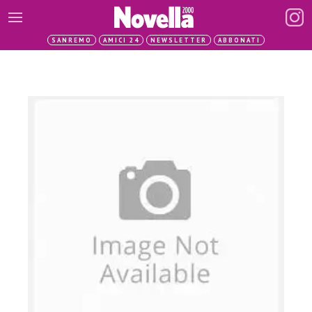
SANREMO
AMICI 24
NEWSLETTER
ABBONATI