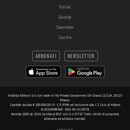
Social
Gossip
Sanremo
Cucina
ABBONATI
NEWSLETTER
Visibilia Editrice S.r.l.
con sede in Via Privata Giovannino De Grassi 12/12A, 20123
Milano.
Capitale sociale € 100.000,00 I.V. - C.F./P.IVA ed iscrizione alla C.C.I.A.A. di Milano
N.10269990965 - REA MI-2519578.
Novella 2000 © 2026. Iscritta al ROC con il n.37767. Tutti i diritti di proprietà
letteraria ed artistica riservati.