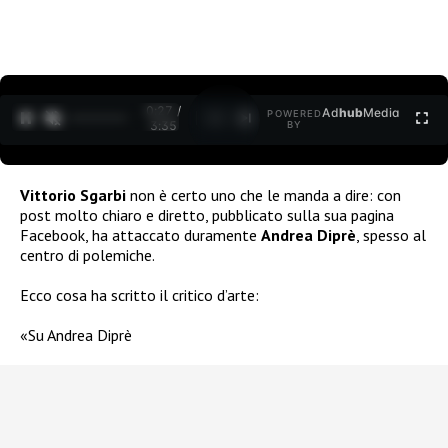
0:27 /
Ad
hub
Media
POWERED
1
/
2
3:35
BY
Vittorio Sgarbi
non è certo uno che le manda a dire: con
post molto chiaro e diretto, pubblicato sulla sua pagina
Facebook, ha attaccato duramente
Andrea Diprè
, spesso al
centro di polemiche.
Ecco cosa ha scritto il critico d’arte:
«Su Andrea Diprè