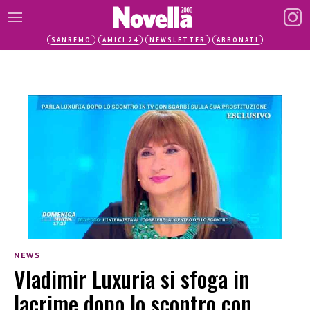
SANREMO
AMICI 24
NEWSLETTER
ABBONATI
NEWS
Vladimir Luxuria si sfoga in
lacrime dopo lo scontro con