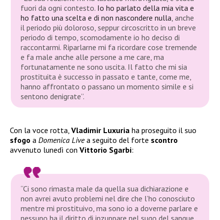
fuori da ogni contesto.
Io ho parlato della mia vita e
ho fatto una scelta e di non nascondere nulla
, anche
il periodo più doloroso, seppur circoscritto in un breve
periodo di tempo, scomodamente io ho deciso di
raccontarmi. Riparlarne mi fa ricordare cose tremende
e fa male anche alle persone a me care, ma
fortunatamente ne sono uscita. Il fatto che mi sia
prostituita è successo in passato e tante, come me,
hanno affrontato o passano un momento simile e si
sentono denigrate”.
Con la voce rotta,
Vladimir Luxuria
ha proseguito il suo
sfogo
a
Domenica Live
a seguito del forte
scontro
avvenuto lunedì con
Vittorio Sgarbi
:
“Ci sono rimasta male da quella sua dichiarazione e
non avrei avuto problemi nel dire che l’ho conosciuto
mentre mi prostituivo, ma sono io a doverne parlare e
nessuno ha il diritto di inzuppare nel sugo del sangue