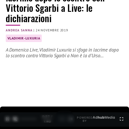
Vittorio Sgarbi a Live: le
dichiarazioni
ANDREA SANNA
|
24 NOVEMBRE 2019
VLADIMIR-LUXURIA
A Domenica Live, Vladimir Luxuria si sfoga in lacrime dopo
lo scontro contro Vittorio Sgarbi a Non è la d’Urso…
0:27 /
Ad
hub
Media
POWERED
1
/
2
1:40
BY