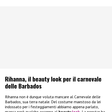
Rihanna, il beauty look per il carnevale
delle Barbados
Rihanna non è dunque voluta mancare al Carnevale delle
Barbados, sua terra natale. Del costume maestoso da lei
indossato per i festeggiamenti abbiamo appena parlato,
manca però qualche accenno al
beauty
look
.
La popstar ha