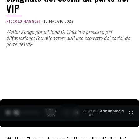
VIP
NICCOLO MAGGESI
|
10 MAGGIO 2022
Walter Zenga porta Elena Di Cioccio a processo per
diffamazione: l’ex allenatore sull’uso scorretto dei social da
parte dei VIP
0:28 /
Ad
hub
Media
POWERED
1
/
2
3:35
BY