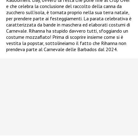
Kadooment Day, ovvero la festa che pone fine al Crop Over
e che celebra la conclusione del raccolto della canna da
zucchero sull’isola, è tornata proprio nella sua terra natale,
per prendere parte ai festeggiamenti. La parata celebrativa è
caratterizzata da bande in maschera ed elaborati costumi di
Carnevale. Rihanna ha stupido davvero tutti, sfoggiando un
costume mozzafiato! Prima di scoprire insieme come si è
vestita la popstar, sottolineiamo il fatto che Rihanna non
prendeva parte al Carnevale delle Barbados dal 2024.