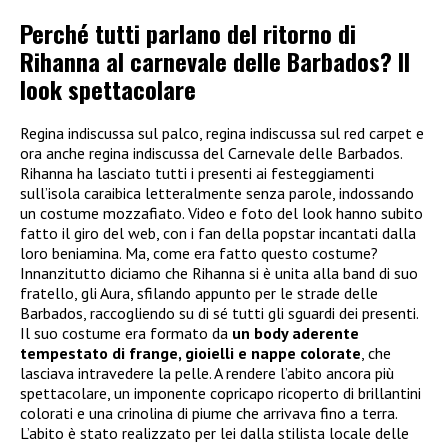
Perché tutti parlano del ritorno di
Rihanna al carnevale delle Barbados? Il
look spettacolare
Regina indiscussa sul palco, regina indiscussa sul red carpet e
ora anche regina indiscussa del Carnevale delle Barbados.
Rihanna ha lasciato tutti i presenti ai festeggiamenti
sull’isola caraibica letteralmente senza parole, indossando
un costume mozzafiato. Video e foto del look hanno subito
fatto il giro del web, con i fan della popstar incantati dalla
loro beniamina. Ma, come era fatto questo costume?
Innanzitutto diciamo che Rihanna si è unita alla band di suo
fratello, gli Aura, sfilando appunto per le strade delle
Barbados, raccogliendo su di sé tutti gli sguardi dei presenti.
Il suo costume era formato da
un body aderente
tempestato di frange, gioielli e nappe colorate
, che
lasciava intravedere la pelle. A rendere l’abito ancora più
spettacolare, un imponente copricapo ricoperto di brillantini
colorati e una crinolina di piume che arrivava fino a terra.
L’abito è stato realizzato per lei dalla stilista locale delle