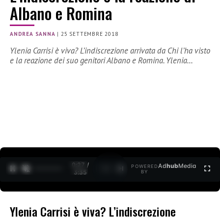
Albano e Romina
ANDREA SANNA
|
25 SETTEMBRE 2018
Ylenia Carrisi è viva? L’indiscrezione arrivata da Chi l’ha visto
e la reazione dei suo genitori Albano e Romina. Ylenia…
0:27 /
Ad
hub
Media
POWERED
1
/
2
3:35
BY
Ylenia Carrisi è viva? L’indiscrezione