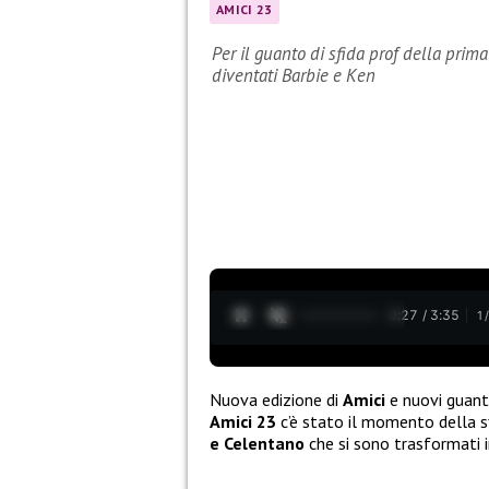
AMICI 23
Per il guanto di sfida prof della prim
diventati Barbie e Ken
0:28 / 3:35
1
Nuova edizione di
Amici
e nuovi guant
Amici 23
c’è stato il momento della sf
e Celentano
che si sono trasformati 