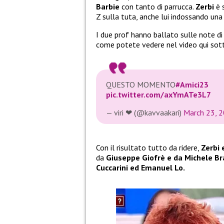
Barbie
con tanto di parrucca.
Zerbi
è 
Z sulla tuta, anche lui indossando una
I due prof hanno ballato sulle note di 
come potete vedere nel video qui sot
QUESTO MOMENTO
#Amici23
pic.twitter.com/axYmATe3L7
— viri ❤︎ (@kavvaakari)
March 23, 
Con il risultato tutto da ridere,
Zerbi 
da
Giuseppe Giofrè e da Michele Bra
Cuccarini ed Emanuel Lo.