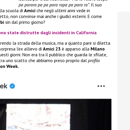
pa parara pa pa para rapa pa para ra”
. Il suo
lla scuola di
Amici
che negli ultimi anni vede in
detto, non convinse mai anche i giudici esterni. E come
bi
sin dal primo giorno?
no state distrutte dagli incidenti in California
rendo la strada della musica, ma a quanto pare si diletta
sorpresa l’ex allievo di
Amici 23
è apparso alla
Milano
esti giorni. Non era tra il pubblico che guarda le sfilate,
stra uno scatto che abbiamo preso proprio dal
profilo
ion Week.