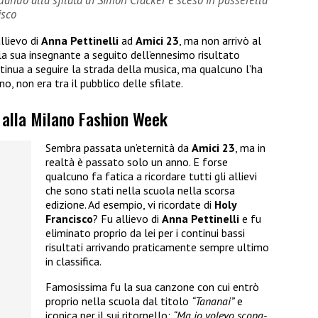
ndo alla sfilata di Simon Cracker è sceso in passerella
isco
llievo di
Anna Pettinelli
ad
Amici 23
, ma non arrivò al
la sua insegnante a seguito dell’ennesimo risultato
ontinua a seguire la strada della musica, ma qualcuno l’ha
no, non era tra il pubblico delle sfilate.
o alla Milano Fashion Week
Sembra passata un’eternità da
Amici 23
, ma in
realtà è passato solo un anno. E forse
qualcuno fa fatica a ricordare tutti gli allievi
che sono stati nella scuola nella scorsa
edizione. Ad esempio, vi ricordate di
Holy
Francisco
? Fu allievo di
Anna Pettinelli
e fu
eliminato proprio da lei per i continui bassi
risultati arrivando praticamente sempre ultimo
in classifica.
Famosissima fu la sua canzone con cui entrò
proprio nella scuola dal titolo
“Tananai”
e
iconica per il sui ritornello:
“Ma io volevo scopa-