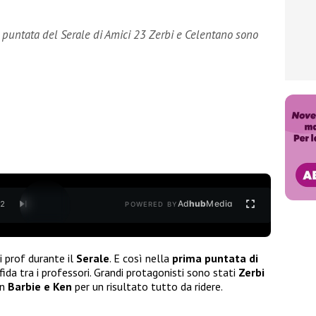
a puntata del Serale di Amici 23 Zerbi e Celentano sono
Ad
hub
Media
/
2
POWERED BY
i prof durante il
Serale
. E così nella
prima puntata di
ida tra i professori. Grandi protagonisti sono stati
Zerbi
in
Barbie e Ken
per un risultato tutto da ridere.