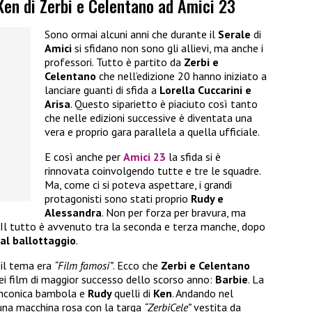
Ken di Zerbi e Celentano ad Amici 23
Sono ormai alcuni anni che durante il
Serale
di
Amici
si sfidano non sono gli allievi, ma anche i
professori. Tutto è partito da
Zerbi e
Celentano
che nell’edizione 20 hanno iniziato a
lanciare guanti di sfida a
Lorella Cuccarini e
Arisa
. Questo siparietto è piaciuto così tanto
che nelle edizioni successive è diventata una
vera e proprio gara parallela a quella ufficiale.
E così anche per
Amici 23
la sfida si è
rinnovata coinvolgendo tutte e tre le squadre.
Ma, come ci si poteva aspettare, i grandi
protagonisti sono stati proprio
Rudy e
Alessandra
. Non per forza per bravura, ma
 Il tutto è avvenuto tra la seconda e terza manche, dopo
al ballottaggio
.
il tema era
“Film famosi”
. Ecco che
Zerbi e Celentano
ei film di maggior successo dello scorso anno:
Barbie
. La
’inconica bambola e
Rudy
quelli di
Ken
. Andando nel
una macchina rosa con la targa
“ZerbiCele”
vestita da