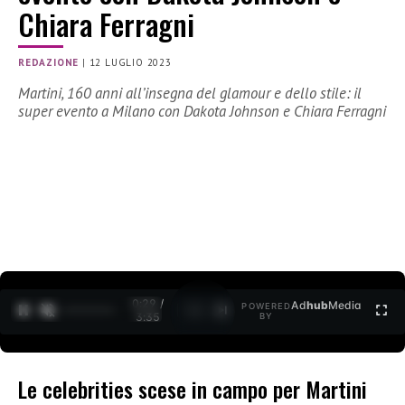
Chiara Ferragni
REDAZIONE
|
12 LUGLIO 2023
Martini, 160 anni all’insegna del glamour e dello stile: il
super evento a Milano con Dakota Johnson e Chiara Ferragni
0:30 /
Ad
hub
Media
POWERED
1
/
2
3:35
BY
Le celebrities scese in campo per Martini