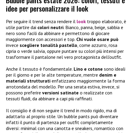
Bubble pants estate 2026: colori, tessuti e
idee per personalizzare il look
Per seguire il trend senza rendere il
look
troppo elaborato, è
utile partire dai
colori neutri
. Bianco, panna, beige, sabbia e
nero sono facili da abbinare e permettono di giocare
maggiormente con accessori e top.
Chi vuole osare può
invece
scegliere tonalità pastello
, come azzurro, rosa
cipria o verde salvia, oppure puntare su colori più intensi per
trasformare il pantalone nel vero protagonista dell’outfit.
Anche il tessuto è fondamentale.
Lino e cotone
sono ideali
per il giorno e per le alte temperature, mentre
denim e
materiali strutturati
enfatizzano maggiormente la forma
arrotondata del modello. Per una serata estiva, invece, si
possono preferire
versioni satinate
o realizzate con
tessuti fluidi, da abbinare a capi più raffinati.
Il consiglio è di non seguire il trend in modo rigido, ma di
adattarlo al proprio stile. Un bubble pants può diventare
infatti il punto di partenza per outfit completamente
diversi: minimal con una canotta e sneakers, romantico con