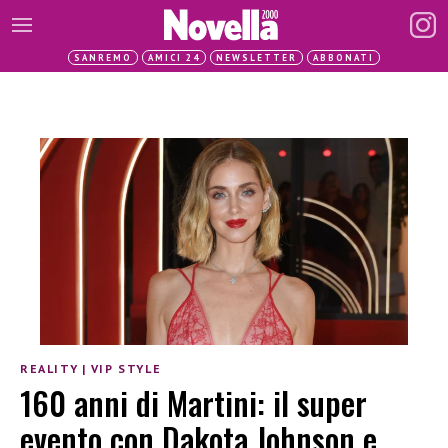
SANREMO
AMICI 24
NEWSLETTER
ABBONATI
REALITY
|
VIP STYLE
160 anni di Martini: il super
evento con Dakota Johnson e