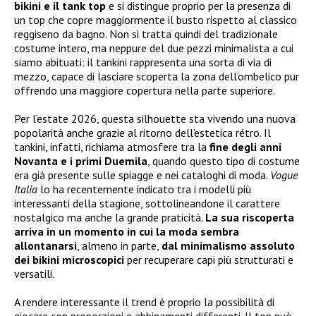
bikini e il tank top
e si distingue proprio per la presenza di
un top che copre maggiormente il busto rispetto al classico
reggiseno da bagno. Non si tratta quindi del tradizionale
costume intero, ma neppure del due pezzi minimalista a cui
siamo abituati: il tankini rappresenta una sorta di via di
mezzo, capace di lasciare scoperta la zona dell’ombelico pur
offrendo una maggiore copertura nella parte superiore.
Per l’estate 2026, questa silhouette sta vivendo una nuova
popolarità anche grazie al ritorno dell’estetica rétro. Il
tankini, infatti, richiama atmosfere tra la
fine degli anni
Novanta e i primi Duemila
, quando questo tipo di costume
era già presente sulle spiagge e nei cataloghi di moda.
Vogue
Italia
lo ha recentemente indicato tra i modelli più
interessanti della stagione, sottolineandone il carattere
nostalgico ma anche la grande praticità.
La sua riscoperta
arriva in un momento in cui la moda sembra
allontanarsi
, almeno in parte,
dal minimalismo assoluto
dei bikini microscopici
per recuperare capi più strutturati e
versatili.
A rendere interessante il trend è proprio la possibilità di
giocare con proporzioni e abbinamenti differenti. Il top può