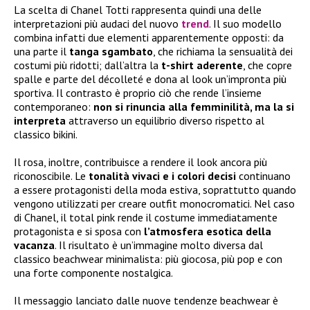
La scelta di Chanel Totti rappresenta quindi una delle
interpretazioni più audaci del nuovo
trend
. Il suo modello
combina infatti due elementi apparentemente opposti: da
una parte il
tanga sgambato
, che richiama la sensualità dei
costumi più ridotti; dall’altra la
t-shirt aderente
, che copre
spalle e parte del décolleté e dona al look un’impronta più
sportiva. Il contrasto è proprio ciò che rende l’insieme
contemporaneo:
non si rinuncia alla femminilità, ma la si
interpreta
attraverso un equilibrio diverso rispetto al
classico bikini.
Il rosa, inoltre, contribuisce a rendere il look ancora più
riconoscibile. Le
tonalità vivaci e i colori decisi
continuano
a essere protagonisti della moda estiva, soprattutto quando
vengono utilizzati per creare outfit monocromatici. Nel caso
di Chanel, il total pink rende il costume immediatamente
protagonista e si sposa con
l’atmosfera esotica della
vacanza
. Il risultato è un’immagine molto diversa dal
classico beachwear minimalista: più giocosa, più pop e con
una forte componente nostalgica.
Il messaggio lanciato dalle nuove tendenze beachwear è