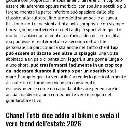
essere più aderente oppure morbido, con spalline sottili o più
larghe, mentre la parte inferiore può spaziare dallo slip
classico alla culotte, fino ai modelli sgambati e ai tanga.
Esistono inoltre versioni a tinta unita, proposte con stampe
floreali, righe, motivi rétro o dettagli più sportivi. In questo
modo il tankini non è legato a un’unica idea di femminilità,
ma può essere reinterpretato a seconda dello stile
personale. La particolarità sta anche nel fatto che il
top
può essere utilizzato ben oltre la spiaggia
. Una volta
abbinato a un paio di pantaloni leggeri, a una gonna lunga o
a uno short,
può trasformarsi facilmente in un crop top
da indossare durante il giorno o per un aperitivo
sul
mare. È proprio questa versatilità a renderlo particolarmente
attuale: il costume non viene più considerato
esclusivamente come un capo da utilizzare per entrare in
acqua, ma diventa una componente vera e propria del
guardaroba estivo.
Chanel Totti dice addio al bikini e svela il
vero trend dell’estate 2026