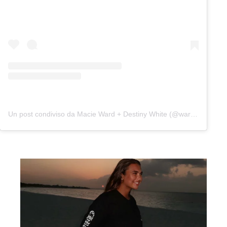
Un post condiviso da Macie Ward + Destiny White (@wardandwhite)