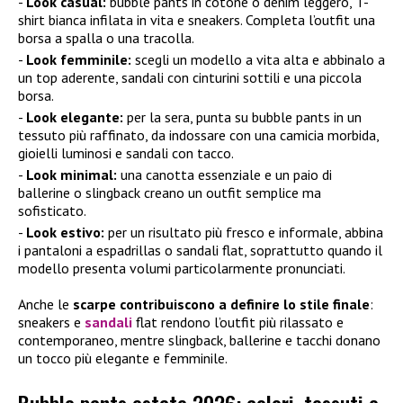
Look casual:
bubble pants in cotone o denim leggero, T-
shirt bianca infilata in vita e sneakers. Completa l’outfit una
borsa a spalla o una tracolla.
Look femminile:
scegli un modello a vita alta e abbinalo a
un top aderente, sandali con cinturini sottili e una piccola
borsa.
Look elegante:
per la sera, punta su bubble pants in un
tessuto più raffinato, da indossare con una camicia morbida,
gioielli luminosi e sandali con tacco.
Look minimal:
una canotta essenziale e un paio di
ballerine o slingback creano un outfit semplice ma
sofisticato.
Look estivo:
per un risultato più fresco e informale, abbina
i pantaloni a espadrillas o sandali flat, soprattutto quando il
modello presenta volumi particolarmente pronunciati.
Anche le
scarpe contribuiscono a definire lo stile finale
:
sneakers e
sandali
flat rendono l’outfit più rilassato e
contemporaneo, mentre slingback, ballerine e tacchi donano
un tocco più elegante e femminile.