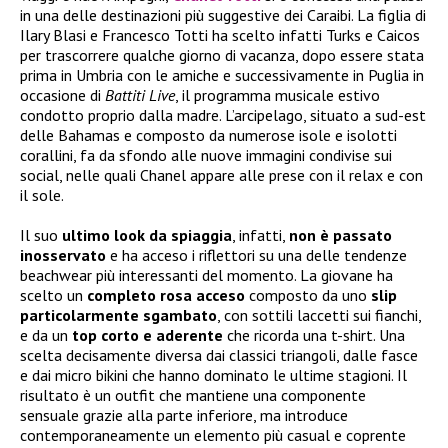
in una delle destinazioni più suggestive dei Caraibi. La figlia di
Ilary Blasi e Francesco Totti ha scelto infatti Turks e Caicos
per trascorrere qualche giorno di vacanza, dopo essere stata
prima in Umbria con le amiche e successivamente in Puglia in
occasione di
Battiti Live
, il programma musicale estivo
condotto proprio dalla madre. L’arcipelago, situato a sud-est
delle Bahamas e composto da numerose isole e isolotti
corallini, fa da sfondo alle nuove immagini condivise sui
social, nelle quali Chanel appare alle prese con il relax e con
il sole.
Il suo
ultimo look da spiaggia
, infatti,
non è passato
inosservato
e ha acceso i riflettori su una delle tendenze
beachwear più interessanti del momento. La giovane ha
scelto un
completo rosa acceso
composto da uno
slip
particolarmente sgambato
, con sottili laccetti sui fianchi,
e da un
top corto e aderente
che ricorda una t-shirt. Una
scelta decisamente diversa dai classici triangoli, dalle fasce
e dai micro bikini che hanno dominato le ultime stagioni. Il
risultato è un outfit che mantiene una componente
sensuale grazie alla parte inferiore, ma introduce
contemporaneamente un elemento più casual e coprente