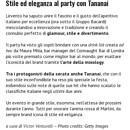
Stile ed eleganza al party con Tananai
L’evento ha saputo unire il fascino e il gusto dell’aperitivo
italiano per eccellenza (ora sotto il Gruppo Bacardi)
mescolandosi a innovazione e tradizione e creando il
connubio perfetto di
glamour, stile e divertimento
.
Il party ha visto gli ospiti brindare con una
drink list
creata
ad
hoc
da Maura Milia, bar manager del Connaught Bar di Londra
più volte premiato come miglior bar al mondo, per esaltare
l’iconicità del brand tramite
l’arte della mixology
.
Tra i protagonisti della serata anche Tananai
, che con il
suo stile inconfondibile ha reso più speciale la festa,
esibendosi sulle note di quelle sue hit che hanno scalato le
classifiche italiane negli ultimi due anni.
Un evento in grande stile, insomma, nell’attesa dei prossimi
durante l’anno. Tutti per onorare l’anima rossa di Martini, da
sempre brand icona di stile ed eelganza.
a cura di
Victor Venturelli
– Photo credits: Getty Images