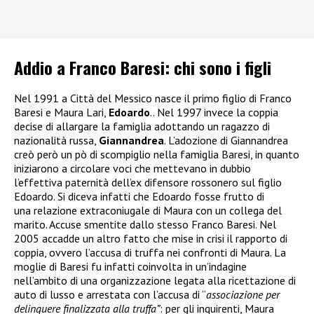
Addio a Franco Baresi: chi sono i figli
Nel 1991 a Città del Messico nasce il primo figlio di Franco
Baresi e Maura Lari,
Edoardo
.. Nel 1997 invece la coppia
decise di allargare la famiglia adottando un ragazzo di
nazionalità russa,
Giannandrea
. L’adozione di Giannandrea
creò però un pò di scompiglio nella famiglia Baresi, in quanto
iniziarono a circolare voci che mettevano in dubbio
l’effettiva paternità dell’ex difensore rossonero sul figlio
Edoardo. Si diceva infatti che Edoardo fosse frutto di
una relazione extraconiugale di Maura con un collega del
marito. Accuse smentite dallo stesso Franco Baresi. Nel
2005 accadde un altro fatto che mise in crisi il rapporto di
coppia, ovvero l’accusa di truffa nei confronti di Maura. La
moglie di Baresi fu infatti coinvolta in un’indagine
nell’ambito di una organizzazione legata alla ricettazione di
auto di lusso e arrestata
con l’accusa di “
associazione per
delinquere finalizzata alla truffa”
: per gli inquirenti, Maura