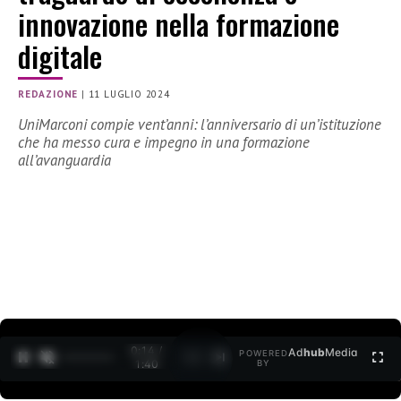
innovazione nella formazione
digitale
REDAZIONE
|
11 LUGLIO 2024
UniMarconi compie vent’anni: l’anniversario di un’istituzione
che ha messo cura e impegno in una formazione
all’avanguardia
0:15 /
Ad
hub
Media
POWERED
1
/
2
1:40
BY