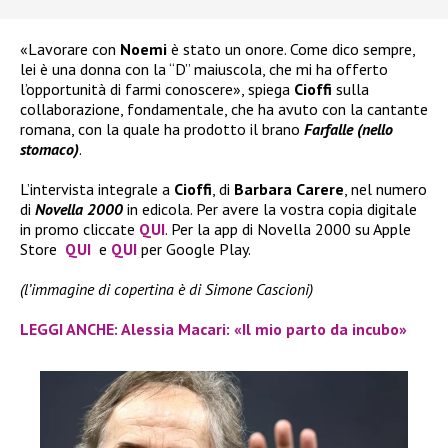
«Lavorare con
Noemi
è stato un onore. Come dico sempre,
lei è una donna con la “D” maiuscola, che mi ha offerto
l’opportunità di farmi conoscere», spiega
Cioffi
sulla
collaborazione, fondamentale, che ha avuto con la cantante
romana, con la quale ha prodotto il brano
Farfalle (nello
stomaco)
.
L’intervista integrale a
Cioffi
, di
Barbara Carere
, nel numero
di
Novella 2000
in edicola. Per avere la vostra copia digitale
in promo cliccate
QUI
. Per la app di Novella 2000 su Apple
Store
QUI
e
QUI
per Google Play.
(l’immagine di copertina è di Simone Cascioni)
LEGGI ANCHE: Alessia Macari: «Il mio parto da incubo»