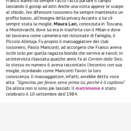
Franco Baresi ha sempre fatto fatto parlare il campo
lasciando il gossip ad altri. Anche una volta appese le scarpe
al chiodo, l’ex difensore rossonero ha sempre mantenuto un
profilo basso, all’insegna della privacy. Accanto a lui c’è
sempre stata la moglie,
Maura Lari,
conosciuta in Toscana,
a Montevarchi, dove lui era in trasferta con il Milan e dove
lei lavorava come cameriera nel ristornate di famiglia, il
Piccolo Alleluja. Fu proprio il massaggiatore del club
rossonero, Paolo Mariconti, ad accorgersi che Franco aveva
occhi solo per quella ragazza bionda che serviva ai tavoli. In
un’intervista rilasciata qualche anno fa al
Corriere della Sera
,
lo stesso ex numero 6 aveva raccontato l’incontro con sua
moglie, ricordando come Mariconti favorì la loro
conoscenza. Il massaggiatore, infatti, avrebbe detto voce
alta:
“Signorina, per favore, serva prima lui, perché è il capitano”.
Da allora non si sono più lasciati. Il
matrimonio
è stato
celebrato il 10 settembre dell’1984.