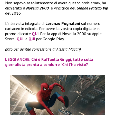
Non sapevo assolutamente di avere questo problema», ha
dichiarato a
Novella 2000
e vincitrice del
Grande Fratello Vip
del 2016.
L’intervista integrale di
Lorenzo Pugnaloni
sul numero
cartaceo in edicola. Per avere la vostra copia digitale in
promo cliccate
QUI
. Per la app di Novella 2000 su Apple
Store
QUI
e
QUI
per Google Play.
(foto per gentile concessione di Alessia Macari)
LEGGI ANCHE: Chi è Raffaella Griggi, tutto sulla
giornalista pronta a condurre “Chi l’ha visto?