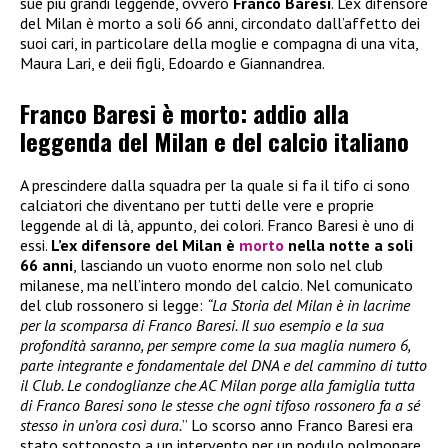
sue più grandi leggende, ovvero
Franco Baresi
. L’ex difensore
del Milan è morto a soli 66 anni, circondato dall’affetto dei
suoi cari, in particolare della moglie e compagna di una vita,
Maura Lari, e deii figli, Edoardo e Giannandrea.
Franco Baresi è morto: addio alla
leggenda del Milan e del calcio italiano
A prescindere dalla squadra per la quale si fa il tifo ci sono
calciatori che diventano per tutti delle vere e proprie
leggende al di là, appunto, dei colori. Franco Baresi è uno di
essi.
L’ex difensore del Milan è
morto
nella notte a soli
66 anni
, lasciando un vuoto enorme non solo nel club
milanese, ma nell’intero mondo del calcio. Nel comunicato
del club rossonero si legge:
“La Storia del Milan è in lacrime
per la scomparsa di Franco Baresi. Il suo esempio e la sua
profondità saranno, per sempre come la sua maglia numero 6,
parte integrante e fondamentale del DNA e del cammino di tutto
il Club. Le condoglianze che AC Milan porge alla famiglia tutta
di Franco Baresi sono le stesse che ogni tifoso rossonero fa a sé
stesso in un’ora così dura.
” Lo scorso anno Franco Baresi era
stato sottoposto a un intervento per un nodulo polmonare