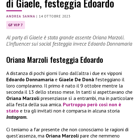
di Giaele, festeggia Edoardo
ANDREA SANNA
|
14 OTTOBRE 2023
GF VIP 7
Al party di Giaele è stata grande assente Oriana Marzoli.
L’influencer sui social festeggia invece Edoardo Donnamaria
Oriana Marzoli festeggia Edoardo
A distanza di pochi giorni l’uno dall’altra i due ex vipponi
Edoardo Donnamaria
e
Giaele De Donà
festeggiano il
loro compleanno. Il primo è nato il 9 ottobre mentre la
seconda il 13 dello stesso mese. In tanti si aspettavano che
Oriana Marzoli
presenziasse sì a entrambi, ma in particolare
alla festa della sua amica.
Purtroppo però così non è
stato
e tra gli invitati non è comparsa in alcuna storia
Instagram.
Ci teniamo a far presente che non conosciamo le ragioni di
quest’assenza, ma
Oriana Marzoli
pare che nemmeno