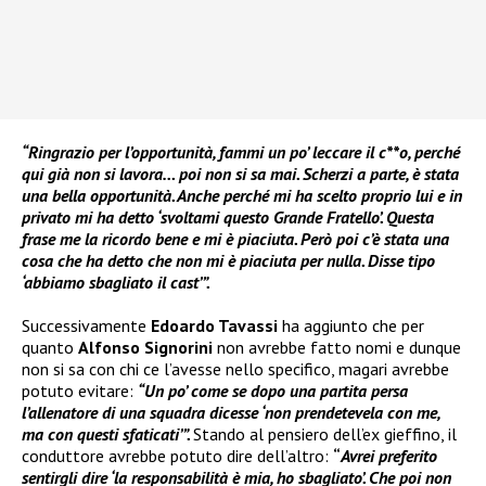
“Ringrazio per l’opportunità, fammi un po’ leccare il c**o, perché
qui già non si lavora… poi non si sa mai. Scherzi a parte, è stata
una bella opportunità. Anche perché mi ha scelto proprio lui e in
privato mi ha detto ‘svoltami questo Grande Fratello’. Questa
frase me la ricordo bene e mi è piaciuta. Però poi c’è stata una
cosa che ha detto che non mi è piaciuta per nulla. Disse tipo
‘abbiamo sbagliato il cast’”.
Successivamente
Edoardo Tavassi
ha aggiunto che per
quanto
Alfonso Signorini
non avrebbe fatto nomi e dunque
non si sa con chi ce l’avesse nello specifico, magari avrebbe
potuto evitare:
“Un po’ come se dopo una partita persa
l’allenatore di una squadra dicesse ‘non prendetevela con me,
ma con questi sfaticati’”.
Stando al pensiero dell’ex gieffino, il
conduttore avrebbe potuto dire dell’altro:
“
Avrei preferito
sentirgli dire ‘la responsabilità è mia, ho sbagliato’. Che poi non