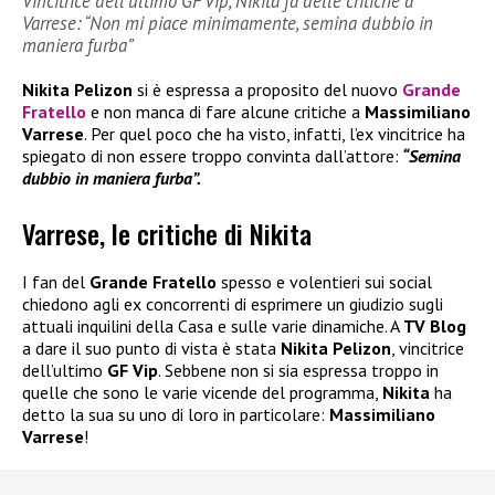
Vincitrice dell’ultimo GF Vip, Nikita fa delle critiche a
Varrese: “Non mi piace minimamente, semina dubbio in
maniera furba”
Nikita Pelizon
si è espressa a proposito del nuovo
Grande
Fratello
e non manca di fare alcune critiche a
Massimiliano
Varrese
. Per quel poco che ha visto, infatti, l’ex vincitrice ha
spiegato di non essere troppo convinta dall’attore:
“Semina
dubbio in maniera furba”.
Varrese, le critiche di Nikita
I fan del
Grande Fratello
spesso e volentieri sui social
chiedono agli ex concorrenti di esprimere un giudizio sugli
attuali inquilini della Casa e sulle varie dinamiche. A
TV Blog
a dare il suo punto di vista è stata
Nikita Pelizon
, vincitrice
dell’ultimo
GF Vip
. Sebbene non si sia espressa troppo in
quelle che sono le varie vicende del programma,
Nikita
ha
detto la sua su uno di loro in particolare:
Massimiliano
Varrese
!