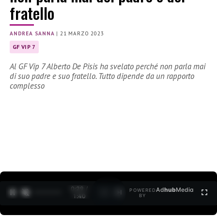
fratello
ANDREA SANNA
|
21 MARZO 2023
GF VIP 7
Al GF Vip 7 Alberto De Pisis ha svelato perché non parla mai
di suo padre e suo fratello. Tutto dipende da un rapporto
complesso
0:30 /
Ad
hub
Media
POWERED
1
/
2
1:40
BY