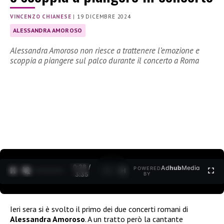
VINCENZO CHIANESE
|
19 DICEMBRE 2024
ALESSANDRA AMOROSO
Alessandra Amoroso non riesce a trattenere l’emozione e
scoppia a piangere sul palco durante il concerto a Roma
0:29 /
Ad
hub
Media
POWERED
1
/
2
3:35
BY
Ieri sera si è svolto il primo dei due concerti romani di
Alessandra Amoroso
. A un tratto però la cantante