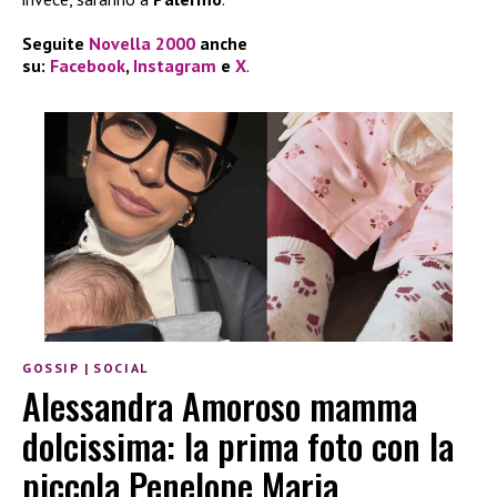
Seguite
Novella 2000
anche
su:
Facebook
,
Instagram
e
X
.
GOSSIP
|
SOCIAL
Alessandra Amoroso mamma
dolcissima: la prima foto con la
piccola Penelope Maria