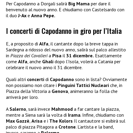
Per Capodanno a Dorgali salirà
Big Mama
per dare il
benvenuto al nuovo anno. E chiudiamo con Castelsardo con
il duo
J-Ax
e
Anna Pepe.
I concerti di Capodanno in giro per l’Italia
E, a proposito di
Alfa
, il cantante dopo la breve tappa in
Sardegna a ridosso del nuovo anno, salirà sul palco allestito
in
Piazza dei Cavalieri
a
Pisa
il
31 dicembre.
Esattamente
come
Alfa
, anche
Ghali
dopo l’Isola, volerà a Catania per
celebrare il nuovo anno il 31 dicembre.
Quali altri
concerti
di
Capodanno
sono in lista? Ovviamente
non possiamo non citare i
Pinguini Tattici Nucleari
che, in
Piazza della Vittoria a
Genova
, animeranno la folla che
arriverà per loro.
A
Salerno
, sarà invece
Mahmood
a far cantare la piazza,
mentre a Siena sarà la volta di
Irama
. Infine, chiudiamo con
Max Gazzè
,
Arisa
e i
The Kolors
Il cantautore si esibirà sul
palco di piazza Pitagora a
Crotone
. L’artista e la band,
invece, saranno a
Palermo
.