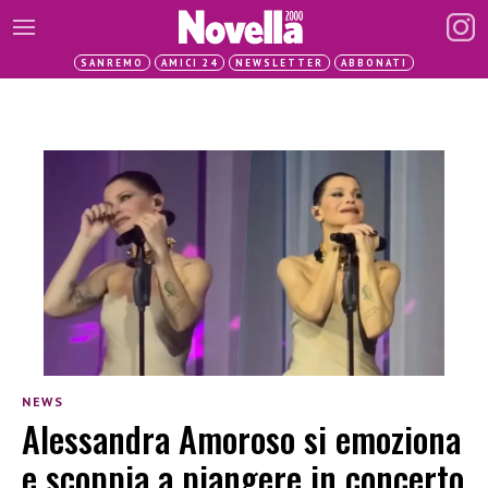
SANREMO
AMICI 24
NEWSLETTER
ABBONATI
NEWS
Alessandra Amoroso si emoziona
e scoppia a piangere in concerto