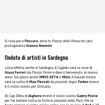
Si vola poi a
Pescara
, dove in
Piazza della Rinascita
sarà
protagonista
Gianna Nannini
.
Ondata di artisti in Sardegna
Lista infinita anche in Sardegna. A Cagliari sarà la voce di
Giusy Ferreri
da
Piazza Yenne
a dare il benvenuto al nuovo
anno. Sul palco anche
M¥SS KETA
e
Mimì
. A Sassari invece
sarà la volta di
Max Pezzali
da
piazzale Segni.
Fedez
invece
è il volto scelto per Oristano.
Al Cap D’Any di
Alghero
invece è stato scelto
Gabry Ponte
per far ballare tutta la folla in
piazzale della Pace
. Ma la