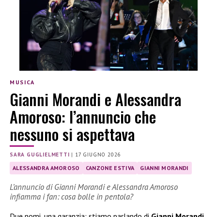
MUSICA
Gianni Morandi e Alessandra
Amoroso: l’annuncio che
nessuno si aspettava
SARA GUGLIELMETTI
|
17 GIUGNO 2026
ALESSANDRA AMOROSO
CANZONE ESTIVA
GIANNI MORANDI
L’annuncio di Gianni Morandi e Alessandra Amoroso
infiamma i fan: cosa bolle in pentola?
Due nomi, una garanzia: stiamo parlando di
Gianni Morandi