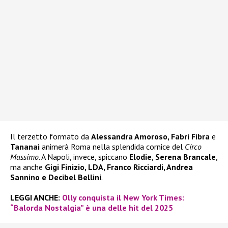
Il terzetto formato da
Alessandra Amoroso, Fabri Fibra
e
Tananai
animerà Roma nella splendida cornice del
Circo
Massimo
. A Napoli, invece, spiccano
Elodie
,
Serena Brancale
,
ma anche
Gigi Finizio, LDA, Franco Ricciardi, Andrea
Sannino e Decibel Bellini
.
LEGGI ANCHE:
Olly conquista il New York Times:
“Balorda Nostalgia” è una delle hit del 2025