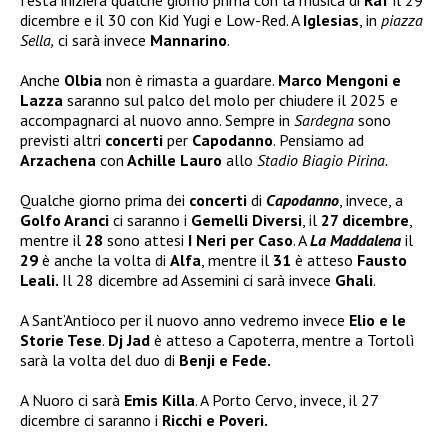
festa inizierà qualche giorno prima con la musica di
Raf
il 29
dicembre e il 30 con Kid Yugi e Low-Red. A
Iglesias
, in
piazza
Sella,
ci sarà invece
Mannarino
.
Anche
Olbia
non è rimasta a guardare.
Marco Mengoni e
Lazza
saranno sul palco del molo per chiudere il 2025 e
accompagnarci al nuovo anno. Sempre in
Sardegna
sono
previsti altri
concerti
per
Capodanno
. Pensiamo ad
Arzachena
con
Achille Lauro
allo
Stadio Biagio Pirina.
Qualche giorno prima dei
concerti
di
Capodanno
, invece, a
Golfo Aranci
ci saranno i
Gemelli Diversi
, il
27 dicembre
,
mentre il
28
sono attesi
I Neri per Caso
. A
La Maddalena
il
29
è anche la volta di
Alfa
, mentre il
31
è atteso
Fausto
Leali.
Il 28 dicembre ad Assemini ci sarà invece
Ghali
.
A Sant’Antioco per il nuovo anno vedremo invece
Elio e le
Storie Tese
.
Dj Jad
è atteso a Capoterra, mentre a Tortolì
sarà la volta del duo di
Benji e Fede.
A Nuoro ci sarà
Emis Killa
. A Porto Cervo, invece, il 27
dicembre ci saranno i
Ricchi e Poveri.