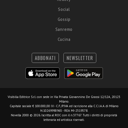
Social
Gossip
Sanremo
Cucina
ABBONATI
NEWSLETTER
Visibilia Editrice S.r.l.
con sede in Via Privata Giovannino De Grassi 12/12A, 20123
Milano.
Capitale sociale € 100.000,00 I.V. - C.F./P.IVA ed iscrizione alla C.C.I.A.A. di Milano
N.10269990965 - REA MI-2519578.
Novella 2000 © 2026. Iscritta al ROC con il n.37767. Tutti i diritti di proprietà
letteraria ed artistica riservati.