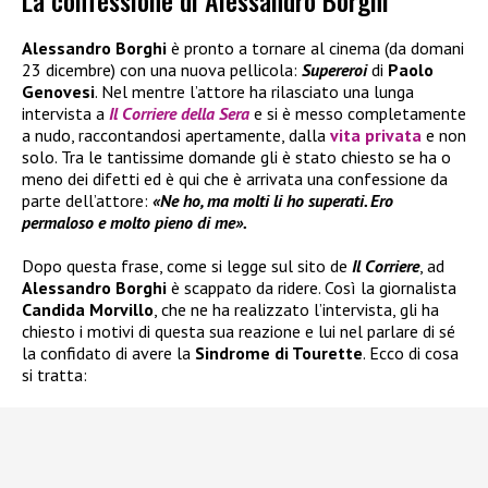
La confessione di Alessandro Borghi
Alessandro Borghi
è pronto a tornare al cinema (da domani
23 dicembre) con una nuova pellicola:
Supereroi
di
Paolo
Genovesi
. Nel mentre l’attore ha rilasciato una lunga
intervista a
Il Corriere della Sera
e si è messo completamente
a nudo, raccontandosi apertamente, dalla
vita privata
e non
solo. Tra le tantissime domande gli è stato chiesto se ha o
meno dei difetti ed è qui che è arrivata una confessione da
parte dell’attore:
«Ne ho, ma molti li ho superati. Ero
permaloso e molto pieno di me».
Dopo questa frase, come si legge sul sito de
Il Corriere
, ad
Alessandro Borghi
è scappato da ridere. Così la giornalista
Candida Morvillo
, che ne ha realizzato l’intervista, gli ha
chiesto i motivi di questa sua reazione e lui nel parlare di sé
la confidato di avere la
Sindrome di Tourette
. Ecco di cosa
si tratta: