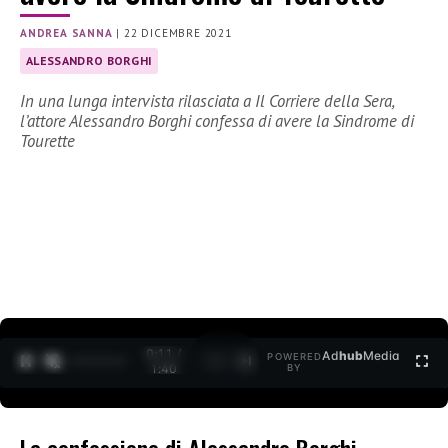
ANDREA SANNA
|
22 DICEMBRE 2021
ALESSANDRO BORGHI
In una lunga intervista rilasciata a Il Corriere della Sera,
l’attore Alessandro Borghi confessa di avere la Sindrome di
Tourette
0:12 /
Ad
hub
Media
POWERED
1
/
2
1:40
BY