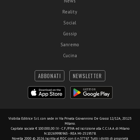
News
Reality
Social
Gossip
Sanremo
Cucina
ABBONATI
NEWSLETTER
Visibilia Editrice S.r.l.
con sede in Via Privata Giovannino De Grassi 12/12A, 20123
Milano.
Capitale sociale € 100.000,00 I.V. - C.F./P.IVA ed iscrizione alla C.C.I.A.A. di Milano
N.10269990965 - REA MI-2519578.
Novella 2000 © 2026. Iscritta al ROC con il n.37767. Tutti i diritti di proprietà