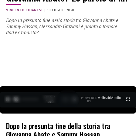
VINCENZO CHIANESE
|
10 LUGLIO 2020
Dopo la presunta fine della storia tra Giovanna Abate e
Sammy Hassan, Alessandro Graziani è pronto a tornare
dall’ex tronista?…
0:12 /
Ad
hub
Media
POWERED
1
/
2
1:40
BY
Dopo la presunta fine della storia tra
Giovanna Abate e Sammy Hassan,