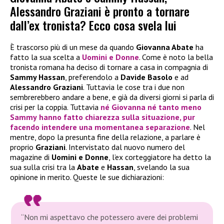
Alessandro Graziani è pronto a tornare
dall’ex tronista? Ecco cosa svela lui
È trascorso più di un mese da quando
Giovanna Abate
ha
fatto la sua scelta a
Uomini e Donne
. Come è noto la bella
tronista romana ha deciso di tornare a casa in compagnia di
Sammy Hassan
, preferendolo a
Davide Basolo
e ad
Alessandro Graziani
. Tuttavia le cose tra i due non
sembrerebbero andare a bene, e già da diversi giorni si parla di
crisi per la coppia. Tuttavia
né
Giovanna
né tanto meno
Sammy
hanno fatto chiarezza sulla situazione, pur
facendo intendere una momentanea separazione
. Nel
mentre, dopo la presunta fine della relazione, a parlare è
proprio
Graziani
. Intervistato dal nuovo numero del
magazine di
Uomini e Donne
, l’ex corteggiatore ha detto la
sua sulla crisi tra la
Abate
e
Hassan
, svelando la sua
opinione in merito. Queste le sue dichiarazioni:
“Non mi aspettavo che potessero avere dei problemi