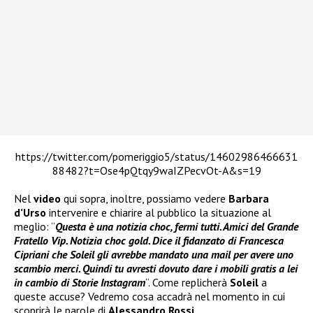
https://twitter.com/pomeriggio5/status/14602986466631
88482?t=Ose4pQtqy9waIZPecvOt-A&s=19
Nel
video
qui sopra, inoltre, possiamo vedere
Barbara
d’Urso
intervenire e chiarire al pubblico la situazione al
meglio: “
Questa è una notizia choc, fermi tutti. Amici del Grande
Fratello Vip. Notizia choc gold. Dice il fidanzato di Francesca
Cipriani che Soleil gli avrebbe mandato una mail per avere uno
scambio merci. Quindi tu avresti dovuto dare i mobili gratis a lei
in cambio di Storie Instagram
“. Come replicherà
Soleil
a
queste accuse? Vedremo cosa accadrà nel momento in cui
scoprirà le parole di
Alessandro Rossi
.