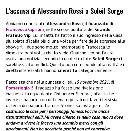
L’accusa di Alessandro Rossi a Soleil Sorge
Abbiamo conosciuto
Alessandro Rossi
, il
fidanzato
di
Francesca Cipriani
, nelle scorse puntata del
Grande
Fratello Vip
. Lui, infatti, ha fatto il suo ingresso nella Casa
più spiata d’Italia più di una volta per fare delle sorprese alla
showgirl. I due sono molto innamorati e Francesca lo
dimostra ogni volta che lo vede. Qualche tempo fa era
uscita una notizia secondo la quale tra lui e
Soleil Sorge
ci
sarebbe stato un
flirt
. Questo non corrisponde alla realtà e i
diretti interessati li hanno
smentito
categoricamente.
Fatto sta che nella puntata di ieri,
15 novembre 2021
, di
Pomeriggio 5
il ragazzo ha fatto una rivelazione
inaspettata riguardante l’influencer. Sembra, infatti, che
invece di pagarlo con del denaro per alcuni lavori lei si sia
offerta di ripagarlo tramite Stories su Instagram: “
Io
costruisco le case per i personaggi famosi. Faccio anche
ristrutturazioni edili. Mi aveva chiesto se nella casa nuova dove
andava a vivere le facevo uno scambio merci con gli
arredamenti. Non ho accettato perché non mi conveniva