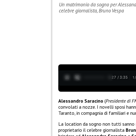
Un matrimonio da sogno per Alessandr
celebre giornalista, Bruno Vespa
0:28 / 3:35
1
Alessandro Saracino
(
Presidente di F
convolati a nozze. I novelli sposi hann
Taranto, in compagnia di familiari e nu
La location da sogno non tutti sanno
proprietario il celebre giornalista
Brun
brindare ad
Alessandro Saracino
e
S