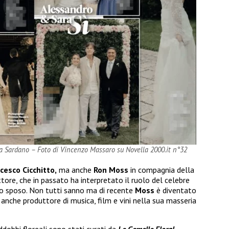
ra Sardano – Foto di Vincenzo Massaro su Novella 2000.it n°32
cesco Cicchitto,
ma anche
Ron Moss
in compagnia della
ttore, che in passato ha interpretato il ruolo del celebre
lo sposo. Non tutti sanno ma di recente
Moss
è diventato
è anche produttore di musica, film e vini nella sua masseria
ddobbi floreali sono stati curati da
Le
Gemelle Floral
,