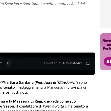
o Saracino e Sara Sardano nella tenuta Li Reni del
Ad
hub
Media
/
2
POWERED BY
MPI
) e
Sara Sardano
(
Presidente di “Oltre Amici”
) sono
o tenuto i festeggiamenti a Manduria, in provincia di
merosi volti noti.
 ma è la
Masseria Li Reni,
che vede come suo
o Vespa
. Il conduttore di
Porta a Porta
ci ha tenuto a
ara Sardano
con un videomessaggio: