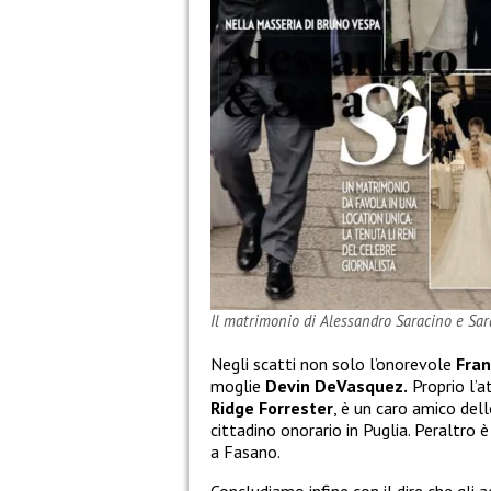
Il matrimonio di Alessandro Saracino e Sa
Negli scatti non solo l’onorevole
Fran
moglie
Devin DeVasquez.
Proprio l’a
Ridge Forrester
, è un caro amico del
cittadino onorario in Puglia. Peraltro 
a Fasano.
Concludiamo infine con il dire che gli a