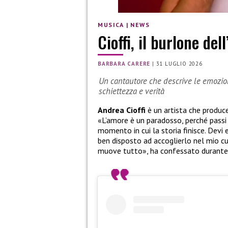
MUSICA
|
NEWS
Cioffi, il burlone del
BARBARA CARERE
|
31 LUGLIO 2026
Un cantautore che descrive le emozi
schiettezza e verità
Andrea Cioffi
è un artista che produce
«L’amore è un paradosso, perché passi 
momento in cui la storia finisce. Devi
ben disposto ad accoglierlo nel mio c
muove tutto», ha confessato durante l