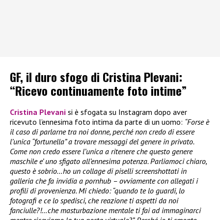
GF, il duro sfogo di Cristina Plevani:
“Ricevo continuamente foto intime”
Cristina Plevani
si è sfogata su Instagram dopo aver
ricevuto l’ennesima foto intima da parte di un uomo:
“Forse è
il caso di parlarne tra noi donne, perché non credo di essere
l’unica “fortunella” a trovare messaggi del genere in privato.
Come non credo essere l’unica a ritenere che questo genere
maschile e’ uno sfigato all’ennesima potenza. Parliamoci chiaro,
questo è sobrio…ho un collage di piselli screenshottati in
galleria che fa invidia a pornhub – ovviamente con allegati i
profili di provenienza. Mi chiedo: “quando te lo guardi, lo
fotografi e ce lo spedisci, che reazione ti aspetti da noi
fanciulle?!…che masturbazione mentale ti fai ad immaginarci
mentre riceviamo la tua posta virtuale?”. Perché io ti smonto