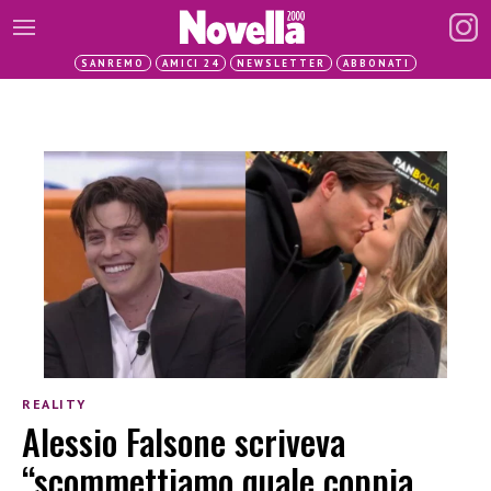
SANREMO
AMICI 24
NEWSLETTER
ABBONATI
REALITY
Alessio Falsone scriveva
“scommettiamo quale coppia