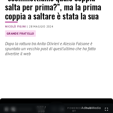
salta per prima?”, ma la prima
coppia a saltare è stata la sua
NICOLÒ FIGINI
|
28 MAGGIO 2024
GRANDE FRATELLO
Dopo la rottura tra Anita Olivieri e Alessio Falsone è
spuntato un vecchio post di quest’ultimo che ha fatto
divertire il web
0:28 /
Ad
hub
Media
POWERED
1
/
2
3:35
BY