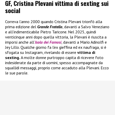
GF, Cristina Plevani vittima di sexting sui
social
Correva l’anno 2000 quando Cristina Plevani trionfò alla
prima edizione del
Grande Fratello
, davanti a Salvo Veneziano
e all’indimenticabile Pietro Taricone. Nel 2025, quindi
venticinque anni dopo quella vittoria, la Plevani è riuscita a
imporsi anche all’
Isola dei Famosi
, davanti a Mario Adinolfi e
Jey Lillo. Qualche giorno fa l’ex gieffina ed ex naufraga, si è
sfogata su Instagram, rivelando di essere
vittima di
sexting.
A molte donne purtroppo capita di ricevere foto
indesiderate da parte di uomini, spesso accompagnate da
squallidi messaggi, proprio come accaduto alla Plevani. Ecco
le sue parole.