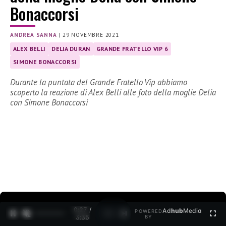
Bonaccorsi
ANDREA SANNA
|
29 NOVEMBRE 2021
ALEX BELLI
DELIA DURAN
GRANDE FRATELLO VIP 6
SIMONE BONACCORSI
Durante la puntata del Grande Fratello Vip abbiamo
scoperto la reazione di Alex Belli alle foto della moglie Delia
con Simone Bonaccorsi
0:27 /
Ad
hub
Media
POWERED
1
/
2
3:35
BY