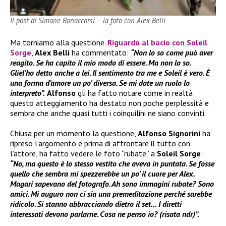
Il post di Simone Bonaccorsi – la foto con Alex Belli
Ma torniamo alla questione.
Riguardo al bacio con
Soleil
Sorge
,
Alex Belli
ha commentato:
“Non lo so come può aver
reagito. Se ha capito il mio modo di essere. Ma non lo so.
Gliel’ho detto anche a lei. Il sentimento tra me e Soleil è vero. È
una forma d’amore un po’ diversa. Se mi date un ruolo lo
interpreto”.
Alfonso
gli ha fatto notare come in realtà
questo atteggiamento ha destato non poche perplessità e
sembra che anche quasi tutti i coinquilini ne siano convinti.
Chiusa per un momento la questione,
Alfonso Signorini
ha
ripreso l’argomento e prima di affrontare il tutto con
l’attore, ha fatto vedere le foto “rubate” a
Soleil Sorge
:
“No, ma questo è lo stesso vestito che aveva in puntata. Se fosse
quello che sembra mi spezzerebbe un po’ il cuore per Alex.
Magari sapevano del fotografo. Ah sono immagini rubate? Sono
amici. Mi auguro non ci sia una premeditazione perché sarebbe
ridicolo. Si stanno abbracciando dietro il set… I diretti
interessati devono parlarne. Cosa ne penso io? (risata ndr)”.