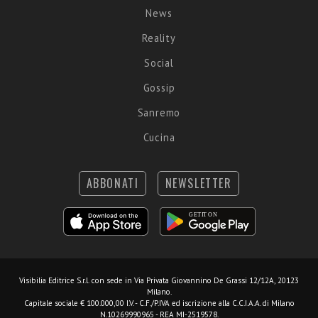
News
Reality
Social
Gossip
Sanremo
Cucina
ABBONATI
NEWSLETTER
Visibilia Editrice S.r.l.
con sede in Via Privata Giovannino De Grassi 12/12A, 20123
Milano.
Capitale sociale € 100.000,00 I.V. - C.F./P.IVA ed iscrizione alla C.C.I.A.A. di Milano
N.10269990965 - REA MI-2519578.