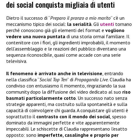
dei social conquista migliaia di utenti
Dietro il successo di “
Preparo il pranzo a mio marito
” c’è un
meccanismo tipico dei social:
la serialità
. Gli
utenti
tornano
perché conoscono già gli elementi del format e
vogliono
vedere una nuova puntata
di una storia ormai familiare. Il
contenitore con i fiori, gli ingredienti improbabili, il momento
dell’assemblaggio e le reazioni del pubblico diventano una
sequenza riconoscibile, quasi come accade con una serie
televisiva.
Il fenomeno è arrivato anche in televisione
, entrando
nella classifica “
Social Top Ten
” di
Propaganda Live
. Claudia ha
condiviso con entusiasmo il momento, ringraziando la sua
community dopo la diffusione del video dedicato al suo
riso
basmati particolarmente cotto
. Un successo nato senza
strategie apparenti, ma costruito sulla spontaneità e sulla
capacità di coinvolgere chi guarda. A conquistare gli utenti è
soprattutto il
contrasto con il mondo dei social
, spesso
dominato da immagini perfette e vite apparentemente
impeccabili. Le schiscette di Claudia rappresentano l’esatto
opposto: sono
imperfette, casalinghe e proprio per