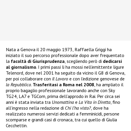
Nata a Genova il 20 maggio 1973, Raffaella Griggi ha
iniziato il suo percorso professionale dopo aver frequentato
la
facoltà di Giurisprudenza
, scegliendo però di
dedicarsi
al giornalismo
. I primi passi li ha mossi nell’emittente ligure
Telenord, dove nel 2001 ha seguito da vicino il G8 di Genova,
per poi collaborare con
Il Lavoro
e con l’edizione genovese de
la Repubblica
.
Trasferitasi a Roma nel 2008
, ha ampliato il
proprio bagaglio professionale lavorando anche con Sky
TG24, LA7 e TGCom, prima dell’approdo in Rai. Per circa sei
anni è stata inviata tra
Unomattina
e
La Vita in Diretta
, fino
all’ingresso nella redazione di
Chi l’ha visto?
, dove ha
realizzato numerosi servizi dedicati a femminicidi, persone
scomparse e grandi casi di cronaca, tra cui quello di Giulia
Cecchettin.