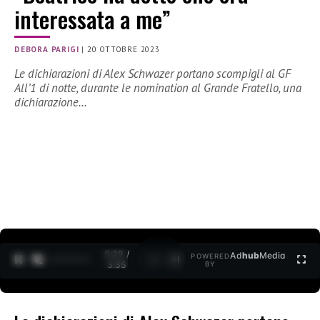
interessata a me”
DEBORA PARIGI
|
20 OTTOBRE 2023
Le dichiarazioni di Alex Schwazer portano scompigli al GF
All’1 di notte, durante le nomination al Grande Fratello, una
dichiarazione…
0:30 /
Ad
hub
Media
POWERED
1
/
2
3:35
BY