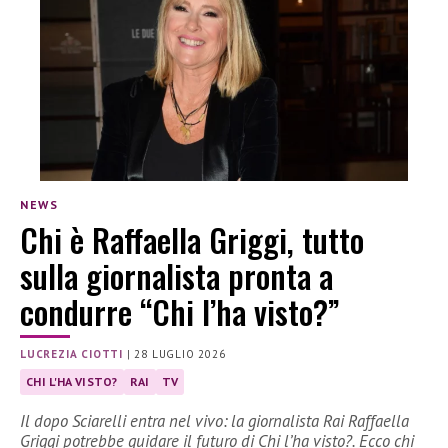
NEWS
Chi è Raffaella Griggi, tutto
sulla giornalista pronta a
condurre “Chi l’ha visto?”
LUCREZIA CIOTTI
|
28 LUGLIO 2026
CHI L'HA VISTO?
RAI
TV
Il dopo Sciarelli entra nel vivo: la giornalista Rai Raffaella
Griggi potrebbe guidare il futuro di Chi l’ha visto?. Ecco chi